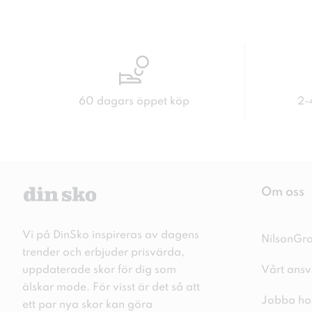
60 dagars öppet köp
2-
Om oss
Vi på DinSko inspireras av dagens
NilsonGr
trender och erbjuder prisvärda,
uppdaterade skor för dig som
Vårt ansv
älskar mode. För visst är det så att
Jobba ho
ett par nya skor kan göra