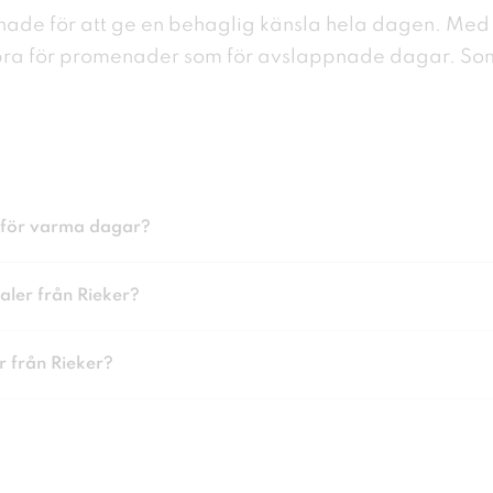
nade för att ge en behaglig känsla hela
dagen. Med 
bra
för promenader som för avslappnade dagar. So
a för varma dagar?
aler från Rieker?
r från Rieker?