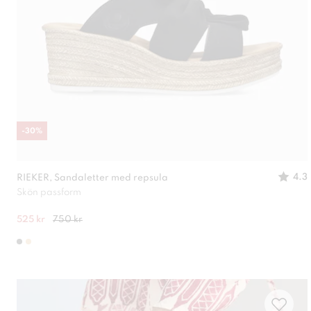
-
30
%
4.3
RIEKER, Sandaletter med repsula
Skön passform
525 kr
750 kr