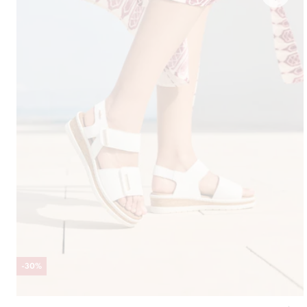
-
30
%