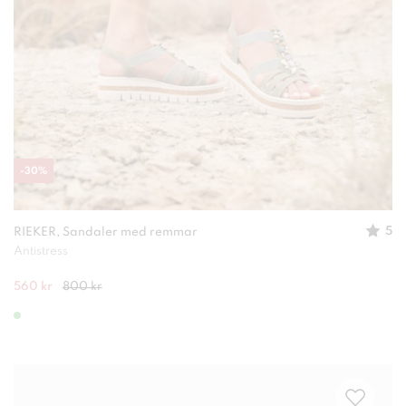
-
30
%
5
RIEKER, Sandaler med remmar
Antistress
560 kr
800 kr