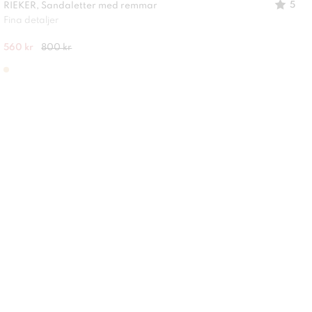
5
RIEKER, Sandaletter med remmar
Fina detaljer
560 kr
800 kr