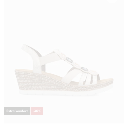
Extra komfort
-
30
%