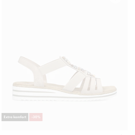
Extra komfort
-
30
%