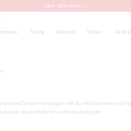
SALE - 30% rabatt! →
g
Barnskor
Young
Skovård
Väskor
Sänkt p
er
ara valet för varma dagar när du vill
kombinera stil 
r
passar de perfekt för sommarsäsongen.