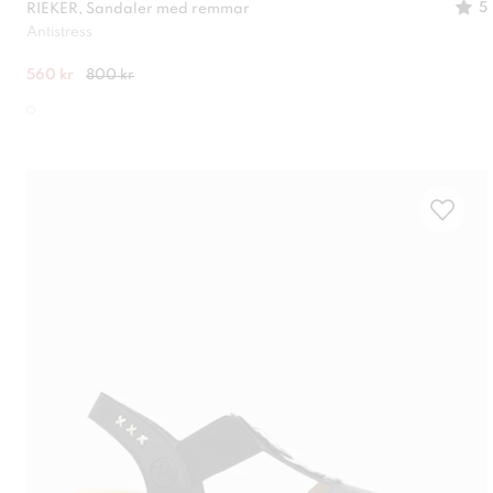
5
RIEKER, Sandaler med remmar
Antistress
560 kr
800 kr