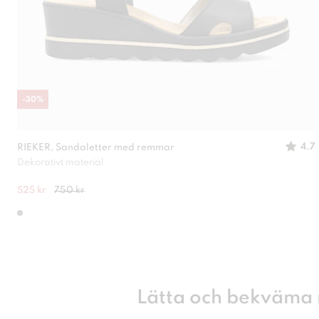
-
30
%
4.7
RIEKER, Sandaletter med remmar
Dekorativt material
525 kr
750 kr
Lätta och bekväma