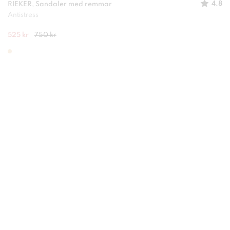
4.8
RIEKER, Sandaler med remmar
Antistress
525 kr
750 kr