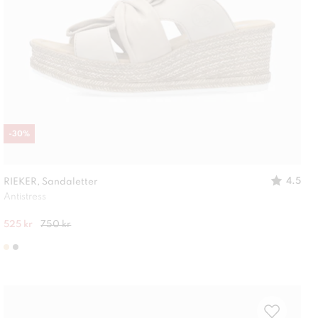
-
30
%
4.5
RIEKER, Sandaletter
Antistress
525 kr
750 kr