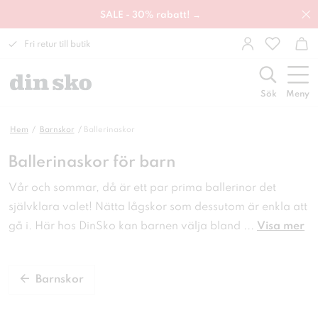
SALE - 30% rabatt! →
Fri retur till butik
Sök
Meny
Hem
Barnskor
Ballerinaskor
Ballerinaskor för barn
Vår och sommar, då är ett par prima ballerinor det
självklara valet! Nätta lågskor som dessutom är enkla att
gå i. Här hos DinSko kan barnen välja bland
...
Visa mer
Barnskor