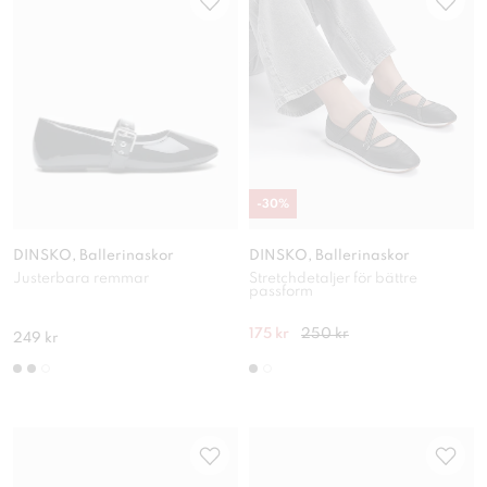
-
30
%
DINSKO, Ballerinaskor
DINSKO, Ballerinaskor
Justerbara remmar
Stretchdetaljer för bättre
passform
175 kr
250 kr
249 kr