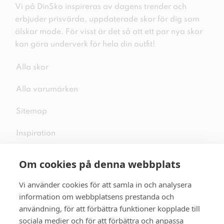
Vi på DinSko inspireras av dagens trender och
erbjuder prisvärda, uppdaterade skor för dig som
älskar mode. För visst är det så att ett par nya skor
kan göra underverk för hela din outfit!
Alla skor
Alla varumärken
Sitemap
Inspiration
Om cookies på denna webbplats
Vi använder cookies för att samla in och analysera
Följ oss på sociala medier
information om webbplatsens prestanda och
användning, för att förbättra funktioner kopplade till
sociala medier och för att förbättra och anpassa