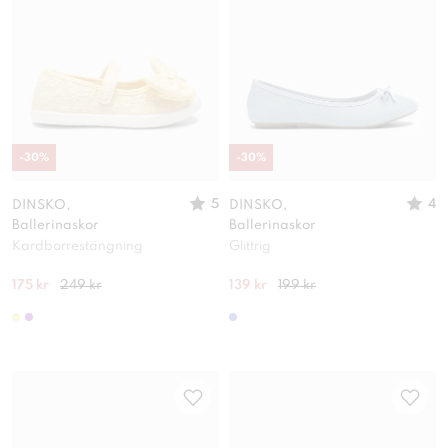
-
30
%
-
30
%
5
4
DINSKO,
DINSKO,
Ballerinaskor
Ballerinaskor
Kardborrestängning
Glittrig
175 kr
249 kr
139 kr
199 kr