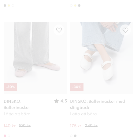
-
30
%
-
30
%
4.5
DINSKO,
DINSKO, Ballerinaskor med
Ballerinaskor
slingback
Lätta att bära
Lätta att bära
140 kr
199 kr
175 kr
249 kr