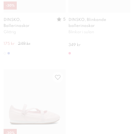
-
30
%
5
DINSKO,
DINSKO, Blinkande
Ballerinaskor
ballerinaskor
Glittrig
Blinkar i sulan
175 kr
249 kr
349 kr
-
30
%