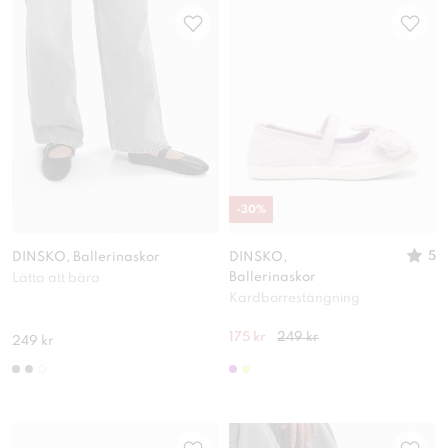
-
30
%
5
DINSKO, Ballerinaskor
DINSKO,
Ballerinaskor
Lätta att bära
Kardborrestängning
175 kr
249 kr
249 kr