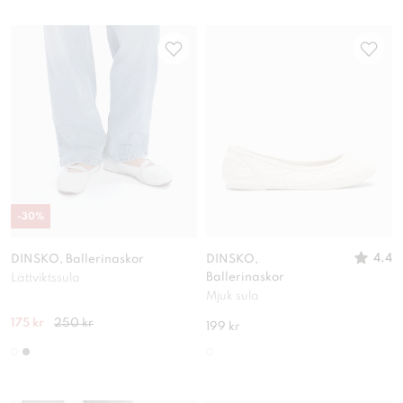
-
30
%
4.4
DINSKO, Ballerinaskor
DINSKO,
Ballerinaskor
Lättviktssula
Mjuk sula
175 kr
250 kr
199 kr