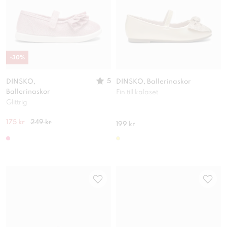
-
30
%
5
DINSKO,
DINSKO, Ballerinaskor
Ballerinaskor
Fin till kalaset
Glittrig
175 kr
249 kr
199 kr