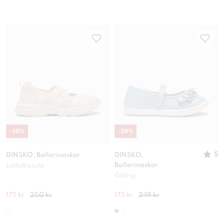
-
30
%
-
30
%
5
DINSKO, Ballerinaskor
DINSKO,
Ballerinaskor
Lättviktssula
Glittrig
175 kr
250 kr
175 kr
249 kr