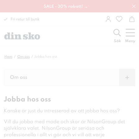
SALE - 30% rabatt! →
Fri retur till butik
Sök
Meny
Hem
Om oss
Jobba hos oss
Om oss
Jobba hos oss
Kanske är just du intresserad av att jobba hos oss?
Vill du jobba med mode och skor är NilsonGroup det
självklara valet. NilsonGroup är seriösa och
professionella i allt vi gör och vi vill att varje