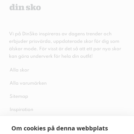
Vi på DinSko inspireras av dagens trender och
erbjuder prisvärda, uppdaterade skor för dig som
älskar mode. För visst är det så att ett par nya skor
kan göra underverk för hela din outfit!
Alla skor
Alla varumärken
Sitemap
Inspiration
Om cookies på denna webbplats