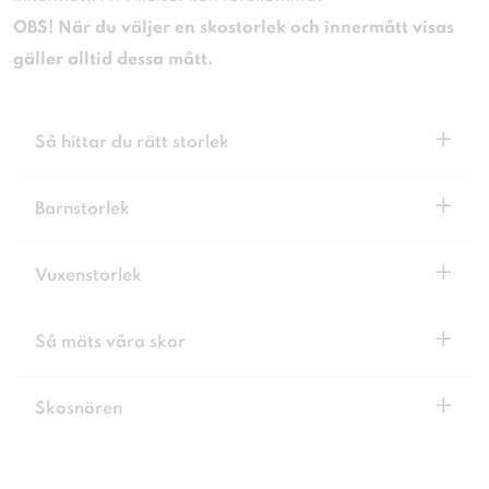
OBS! När du väljer en skostorlek och innermått visas
gäller alltid dessa mått.
+
Så hittar du rätt storlek
+
Barnstorlek
+
Vuxenstorlek
+
Så mäts våra skor
+
Skosnören