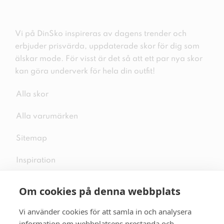
Vi på DinSko inspireras av dagens trender och
erbjuder prisvärda, uppdaterade skor för dig som
älskar mode. För visst är det så att ett par nya skor
kan göra underverk för hela din outfit!
Alla skor
Alla varumärken
Sitemap
Inspiration
Om cookies på denna webbplats
Vi använder cookies för att samla in och analysera
Följ oss på sociala medier
information om webbplatsens prestanda och