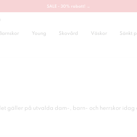
SALE - 30% rabatt! →
g
Barnskor
Young
Skovård
Väskor
Sänkt p
et gäller på utvalda dam-, barn- och
herrskor idag