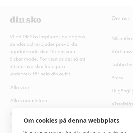
Om oss
Vi på DinSko inspireras av dagens
NilsonGr
trender och erbjuder prisvärda,
uppdaterade skor för dig som
Vårt ansv
älskar mode. För visst är det så att
Jobba ho
ett par nya skor kan göra
underverk för hela din outfit!
Press
Alla skor
Tillgängl
Alla varumärken
Visselblå
Sitemap
Integritet
Om cookies på denna webbplats
Inspiration
Cookiepo
Vi använder cookies för att samla in och analysera