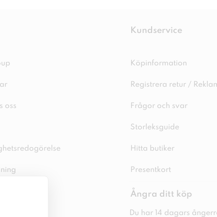
Kundservice
oup
Köpinformation
ar
Registrera retur / Rekla
s oss
Frågor och svar
Storleksguide
ighetsredogörelse
Hitta butiker
sning
Presentkort
spolicy
Ångra ditt köp
licy
Du har 14 dagars ångerrä