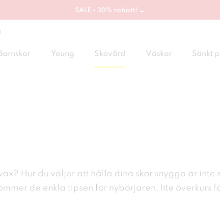
SALE - 30% rabatt! →
g
Barnskor
Young
Skovård
Väskor
Sänkt p
 vax? Hur du väljer att hålla dina skor snygga
är inte
 kommer de
enkla tipsen för nybörjaren, lite överkurs fö