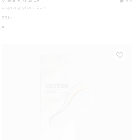
4.4
Mjuk sula, stl 41-46
Ursprungligt pris: 50 kr
25 kr