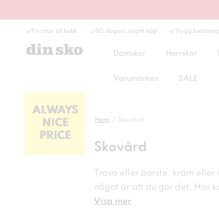
Fri retur till butik
60 dagars öppet köp
Trygg betalnin
Damskor
Herrskor
Varumärken
SALE
ALWAYS
Hem
Skovård
NICE
PRICE
Skovård
Trasa eller borste, kräm eller
något är att du gör det. Här
Visa mer