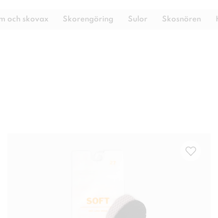
m och skovax
Skorengöring
Sulor
Skosnören