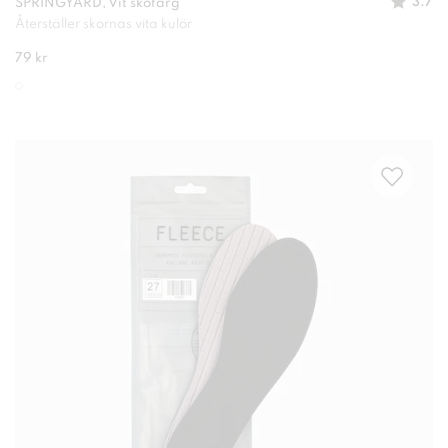
3.7
SPRINGYARD, Vit skofärg
Återställer skornas vita kulör
79 kr