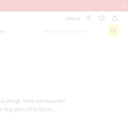
LOGGA IN
ris
 så viktigt. Vad som betyder
r dig som vill briljera
...