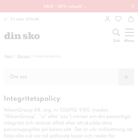
SALE - 30% rabatt! →
Fri retur till butik
Sök
Meny
Hem
Om oss
Integritetspolicy
Om oss
Integritetspolicy
NilsonGroup AB, org. nr 556192-9315, (nedan
”NilsonGroup”, ”vi” eller ”oss”) värnar om din personliga
integritet och strävar alltid efter att skydda dina
personuppgifter på bästa sätt. Det är vår målsättning att
följa alla vid var tid gällande lagar och regler för