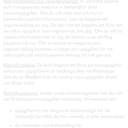
Rätt till tillgång (s.k. registerutdrag):
Vi vill vara öppna
och transparenta med hur vi behandlar dina
personuppgifter. Om du vill veta mer om hur vi
behandlar just din information, kan du begära ett
registerutdrag av oss. Du har rätt att begära att få ta del
av vilka uppgifter som registrerats om dig. Om du vill ha
sådan information ber vi dig att lämna in en skriftlig
begäran till oss. Om vi mottar en begäran om
registerutdrag kommer vi fråga om uppgifter för att
säkerställa att informationen lämnas till rätt person.
Rätt till rättelse:
Du kan begära att dina personuppgifter
rättas om uppgifterna är felaktiga eller ofullständiga.
Om du är Medlem kan du ändra vissa uppgifter direkt
via Mina Sidor.
Rätt till radering:
Under vissa omständigheter har du rätt
att få dina personuppgifter raderade, till exempel om:
uppgifterna inte längre är nödvändiga för de
ändamål för vilka de har samlats in eller behandlats
du invänder mot behandling för