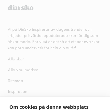
Vi på DinSko inspireras av dagens trender och
erbjuder prisvärda, uppdaterade skor för dig som
älskar mode. För visst är det så att ett par nya skor
kan göra underverk för hela din outfit!
Alla skor
Alla varumärken
Sitemap
Inspiration
Om cookies på denna webbplats