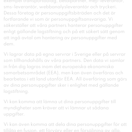
exempel transportbolag, betalpartner, mejl-leverantör,
sms-leverantör, webbanalysleverantör och tryckeri.
Dessa företag är personuppgiftsbiträden och det är
fortfarande vi som är personuppgiftsansvariga. Vi
säkerställer att våra partners hanterar personuppgifter
enligt gällande lagstiftning och på ett säkert sätt genom
att ingå avtal om hantering av personuppgifter med
dem.
Vi lagrar data på egna servrar i Sverige eller på servrar
som tillhandahålls av våra partners. Den data vi samlar
in från dig lagras inom det europeiska ekonomiska
samarbetsområdet (EEA), men kan även överföras och
bearbetas i ett land utanför EEA. All överföring som görs
av dina personuppgifter sker i enlighet med gällande
lagstiftning.
Vi kan komma att lämna ut dina personuppgifter till
myndigheter som kräver att vi lämnar ut sådana
uppgifter.
Vi kan även komma att dela dina personuppgifter för att
tillåta en fusion, ett förvärv eller en försäljning av alla,