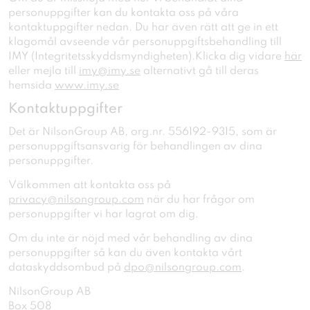
personuppgifter kan du kontakta oss på våra
kontaktuppgifter nedan. Du har även rätt att ge in ett
klagomål avseende vår personuppgiftsbehandling till
IMY (Integritetsskyddsmyndigheten).Klicka dig vidare
här
eller mejla till
imy@imy.se
alternativt gå till deras
hemsida
www.imy.se
Kontaktuppgifter
Det är NilsonGroup AB, org.nr. 556192-9315, som är
personuppgiftsansvarig för behandlingen av dina
personuppgifter.
Välkommen att kontakta oss på
privacy@nilsongroup.com
när du har frågor om
personuppgifter vi har lagrat om dig.
Om du inte är nöjd med vår behandling av dina
personuppgifter så kan du även kontakta vårt
dataskyddsombud på
dpo@nilsongroup.com
.
NilsonGroup AB
Box 508