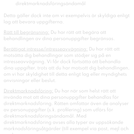
direktmarknadsföringsändamål
Detta gäller dock inte om vi exempelvis är skyldiga enligt
lag att bevara uppgifterna.
Rätt till begränsning:
Du har rätt att begära att
behandlingen av dina personuppgifter begränsas.
Berättigat intresse/intresseavvägning:
Du har rätt att
motsätta dig behandlingar som stödjer sig på en
intresseavvägning. Vi får dock fortsätta att behandla
dina uppgifter, trots att du har motsatt dig behandlingen,
om vi har skyldighet till detta enligt lag eller myndighets
anvisningar eller beslut.
Direktmarknadsföring:
Du har när som helst rätt att
invända mot att dina personuppgifter behandlas för
direktmarknadsföring. Rätten omfattar även de analyser
av personuppgifter (s.k. profilering) som utförs för
direktmarknadsföringsändamål. Med
direktmarknadsföring avses alla typer av uppsökande
marknadsföringsåtgärder (till exempel via post, mejl och