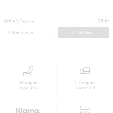
Pris
:
25 kr
LINEAR, Tygskor
25 kr
Välj en
Storlek
Ej i lager
60 dagars
2-4 dagars
öppet köp
leveranstid