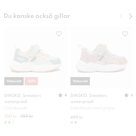
Du kanske också gillar
Vattentät
-
30
%
Vattentät
4
4
DINSKO, Sneakers
DINSKO, Sneakers
waterproof
waterproof
Lättviktssula
Lättviktsula med grepp
350 kr
499 kr
499 kr