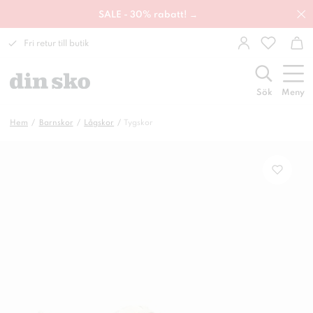
SALE - 30% rabatt! →
Fri retur till butik
Sök
Meny
Hem
Barnskor
Lågskor
Tygskor