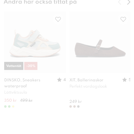
Andra har också tittat på
Vattentät
-
30
%
4
5
DINSKO, Sneakers
XIT, Ballerinaskor
waterproof
Perfekt vardagslook
Lättviktssula
350 kr
499 kr
249 kr