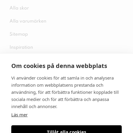
Alla skor
Alla varumärken
Sitemap
Inspiration
Om cookies på denna webbplats
Vi använder cookies för att samla in och analysera
Följ oss på sociala medier
information om webbplatsens prestanda och
användning, för att förbättra funktioner kopplade till
sociala medier och för att förbättra och anpassa
innehåll och annonser.
Se mer skor:
skopunkten.se
Läs mer
Tillåt alla cookies