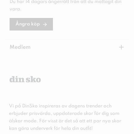
Du har 14 dagars ångerrätt från att du mottagit din
vara.
Ångra köp
+
Medlem
Vi på DinSko inspireras av dagens trender och
erbjuder prisvärda, uppdaterade skor för dig som
älskar mode. För visst är det så att ett par nya skor
kan göra underverk för hela din outfit!