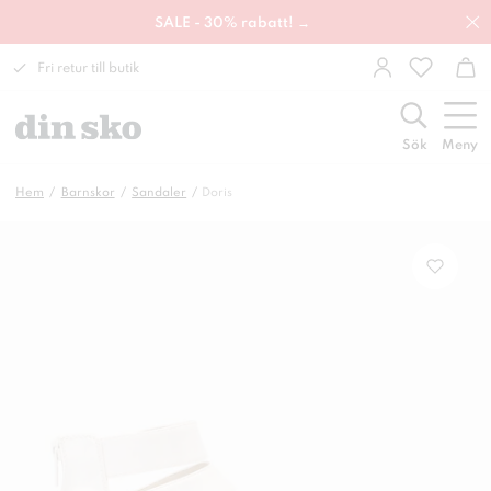
SALE - 30% rabatt! →
Fri retur till butik
Sök
Meny
Hem
Barnskor
Sandaler
Doris