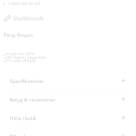
Lätta att ta på
Storleksguide
Färg:
Beigea
Frakt från 39 kr
60 dagars öppet köp
Fri retur till butik
+
Specifikationer
+
Betyg & recensioner
+
Hitta i butik