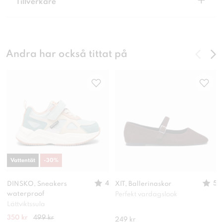
+
Tillverkare
Andra har också tittat på
Vattentät
-
30
%
4
5
DINSKO, Sneakers
XIT, Ballerinaskor
waterproof
Perfekt vardagslook
Lättviktssula
350 kr
499 kr
249 kr