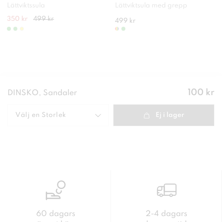
Lättviktssula
Lättviktsula med grepp
350 kr
499 kr
499 kr
Pris
:
100 kr
DINSKO, Sandaler
100 kr
Välj en
Storlek
Ej i lager
60 dagars
2-4 dagars