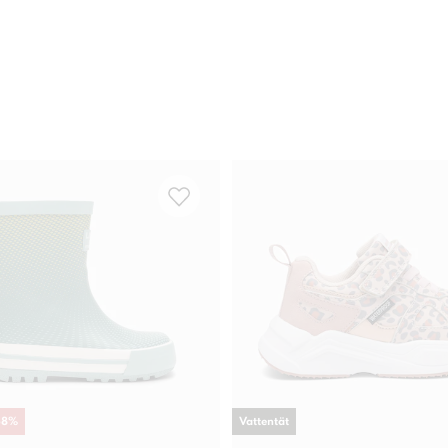
58
%
Vattentät