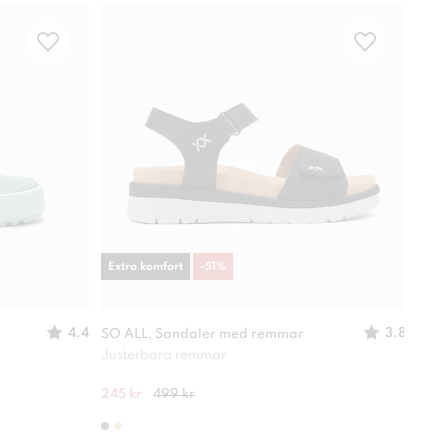
Extra komfort
-
51
%
-
49
4.4
3.8
SO ALL, Sandaler med remmar
XIT,
Justerbara remmar
Lätt
245 kr
499 kr
280 