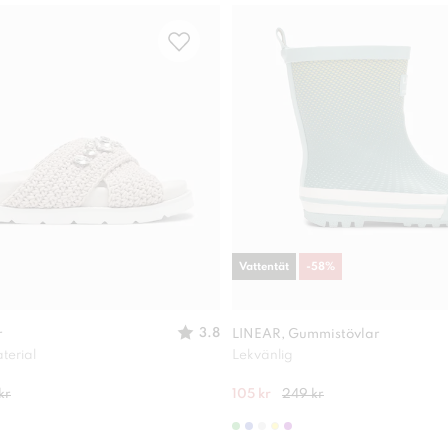
Vattentät
-
58
%
3.8
r
LINEAR, Gummistövlar
terial
Lekvänlig
kr
105 kr
249 kr