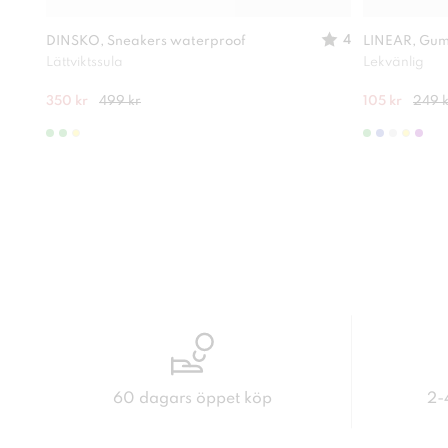
4
DINSKO, Sneakers waterproof
LINEAR, Gum
Lättviktssula
Lekvänlig
350 kr
499 kr
105 kr
249 k
60 dagars öppet köp
2-