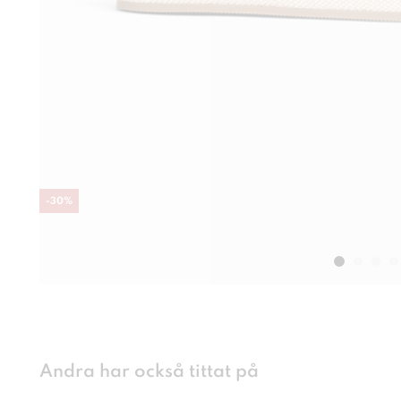
-
30
%
Andra har också tittat på