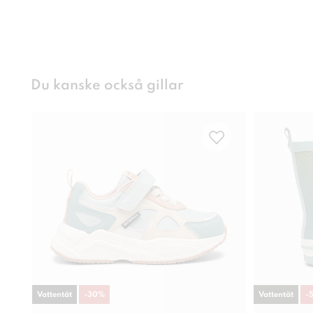
Du kanske också gillar
Vattentät
-
30
%
Vattentät
-