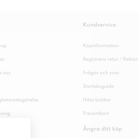
Kundservice
oup
Köpinformation
ar
Registrera retur / Rekla
s oss
Frågor och svar
Storleksguide
ighetsredogörelse
Hitta butiker
sning
Presentkort
spolicy
Ångra ditt köp