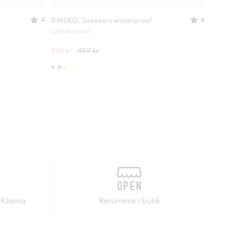
4
4
DINSKO, Sneakers waterproof
LINE
Lättviktssula
Lättv
350 kr
499 kr
499 
 Klarna
Returnera i butik