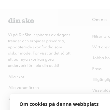
Om oss
Vi på DinSko inspireras av dagens
NilsonGr
trender och erbjuder prisvärda,
uppdaterade skor för dig som
Vårt ansv
älskar mode. För visst är det så att
Jobba ho
ett par nya skor kan göra
underverk för hela din outfit!
Press
Alla skor
Tillgängl
Alla varumärken
Visselblå
Sitemap
Integritet
Om cookies på denna webbplats
Inspiration