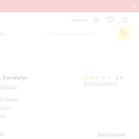
LOGGA IN
ris
 Sandaler
2.0
RECENSIONER (1)
de pris
:
70 kr
Tidigare pris
:
100 kr
100 kr
ll festen
aljer
til
ek
Storleksguide