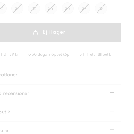
32
33
34
35
36
37
38
Ej i lager
 från 39 kr
60 dagars öppet köp
Fri retur till butik
+
kationer
+
& recensioner
+
butik
+
kare