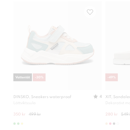
Vattentät
-
30
%
-
49
%
4
DINSKO, Sneakers waterproof
XIT, Sandale
Lättviktssula
Dekorativt ma
350 kr
499 kr
280 kr
549 