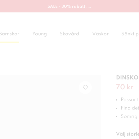
SALE - 30% rabatt! →
g
Barnskor
Young
Skovård
Väskor
Sänkt p
DINSKO,
Nuvaran
70 kr
Passar ti
Fina det
Somrig s
Välj storl