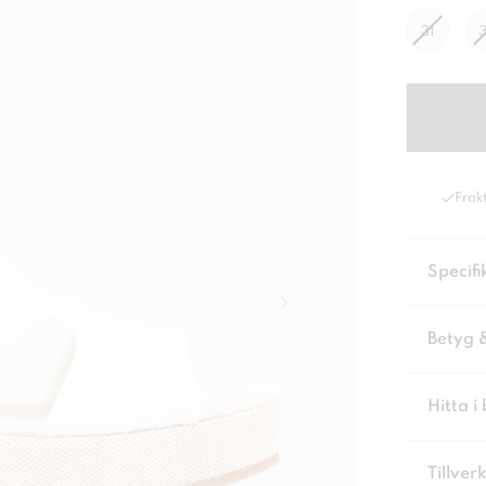
31
Frakt
Specifi
Betyg 
Hitta i 
Tillver