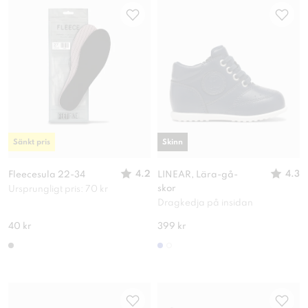
Sänkt pris
Skinn
4.2
4.3
Fleecesula 22-34
LINEAR, Lära-gå-
skor
Ursprungligt pris: 70 kr
Dragkedja på insidan
40 kr
399 kr