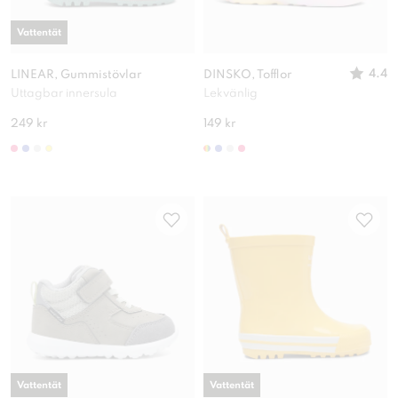
Vattentät
4.4
LINEAR, Gummistövlar
DINSKO, Tofflor
Uttagbar innersula
Lekvänlig
249 kr
149 kr
Vattentät
Vattentät