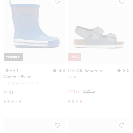
Vattentät
-
58
%
4.4
2.8
LINEAR,
LINEAR, Sandaler
Gummistövlar
Lätta
Uttagbar innersula
105 kr
249 kr
249 kr