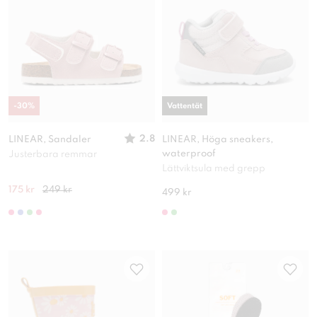
-
30
%
Vattentät
2.8
LINEAR, Sandaler
LINEAR, Höga sneakers,
waterproof
Justerbara remmar
Lättviktsula med grepp
175 kr
249 kr
499 kr