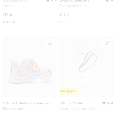
4.4
4
DINSKO, Tofflor
LINEAR, Sneakers
Lätta
Greppsäker sula
149 kr
349 kr
Sänkt pris
4.4
DINSKO, Blinkande sneakers
Ullsula 22-34
Blinkar i sulan
Ursprungligt pris: 80 kr