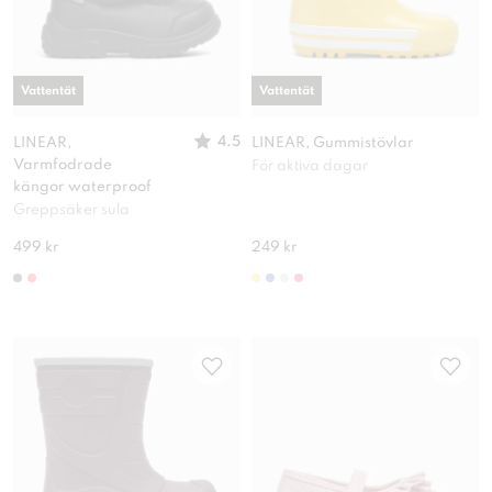
Vattentät
Vattentät
4.5
LINEAR,
LINEAR, Gummistövlar
Varmfodrade
För aktiva dagar
kängor waterproof
Greppsäker sula
499 kr
249 kr