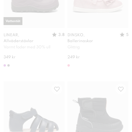
Vattentät
3.8
5
LINEAR,
DINSKO,
Allväderstövlar
Ballerinaskor
Varmt foder med 30% ull
Glittrig
349 kr
249 kr