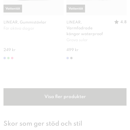
Vattentät
Vattentät
4.8
LINEAR, Gummistövlar
LINEAR,
Varmfodrade
För aktiva dagar
kängor waterproof
Grova sulor
249 kr
499 kr
Visa fler produkter
Skor som ger stöd och stil