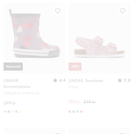
Vattentät
-
58
%
4.4
2.8
LINEAR,
LINEAR, Sandaler
Gummistövlar
Lätta
Uttagbar innersula
105 kr
249 kr
249 kr