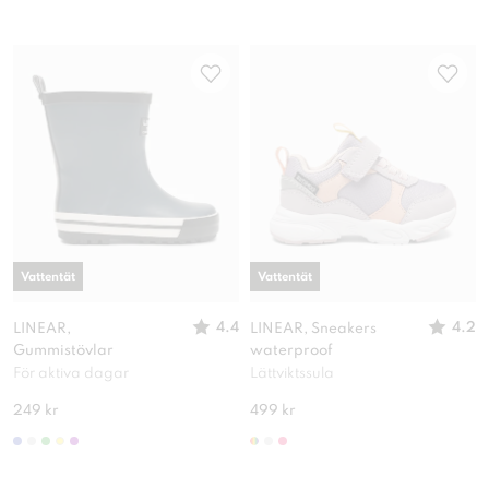
Vattentät
Vattentät
4.4
4.2
LINEAR,
LINEAR, Sneakers
Gummistövlar
waterproof
För aktiva dagar
Lättviktssula
249 kr
499 kr