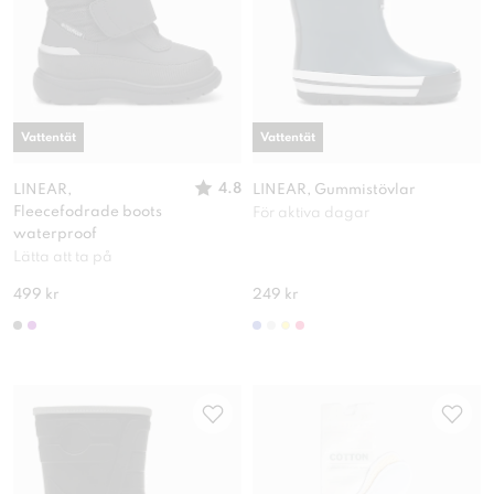
Vattentät
Vattentät
4.8
LINEAR,
LINEAR, Gummistövlar
Fleecefodrade boots
För aktiva dagar
waterproof
Lätta att ta på
499 kr
249 kr