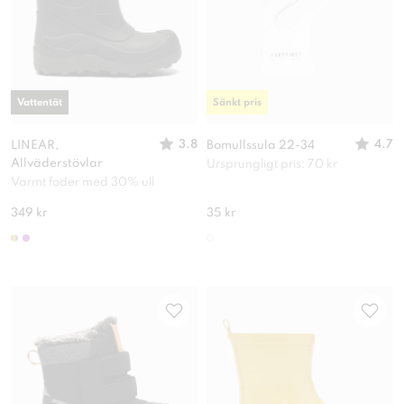
Vattentät
Sänkt pris
3.8
4.7
LINEAR,
Bomullssula 22-34
Allväderstövlar
Ursprungligt pris: 70 kr
Varmt foder med 30% ull
349 kr
35 kr