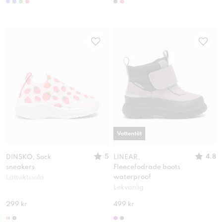
Vattentät
5
4.8
DINSKO, Sock
LINEAR,
sneakers
Fleecefodrade boots
waterproof
Lättviktssula
Lekvänlig
299 kr
499 kr