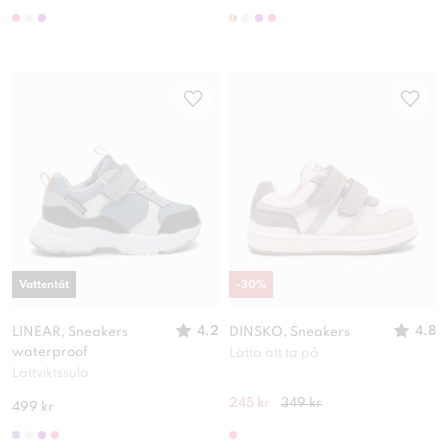
Vattentät
-
30
%
4.2
4.8
LINEAR, Sneakers
DINSKO, Sneakers
waterproof
Lätta att ta på
Lättviktssula
245 kr
349 kr
499 kr