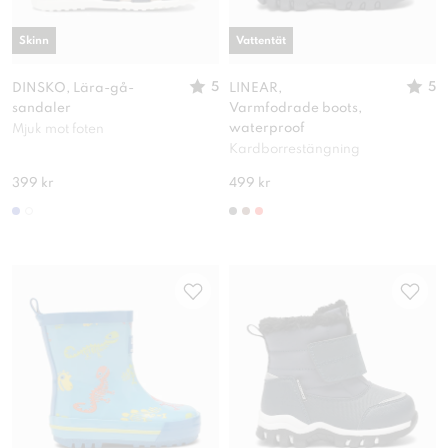
Skinn
Vattentät
5
5
DINSKO, Lära-gå-
LINEAR,
sandaler
Varmfodrade boots,
waterproof
Mjuk mot foten
Kardborrestängning
399 kr
499 kr