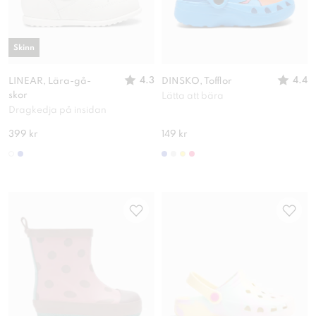
Skinn
4.3
4.4
LINEAR, Lära-gå-
DINSKO, Tofflor
skor
Lätta att bära
Dragkedja på insidan
399 kr
149 kr