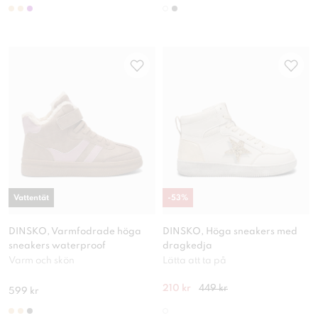
Vattentät
-
53
%
DINSKO, Varmfodrade höga
DINSKO, Höga sneakers med
sneakers waterproof
dragkedja
Varm och skön
Lätta att ta på
210 kr
449 kr
599 kr