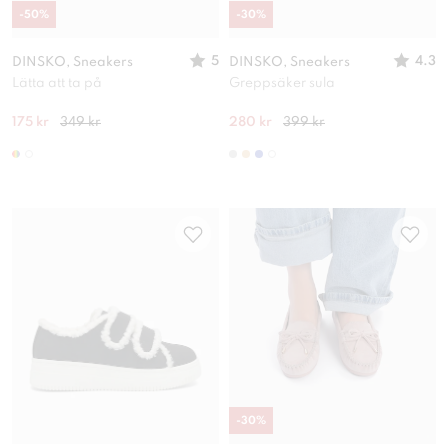
-
50
%
-
30
%
5
4.3
DINSKO, Sneakers
DINSKO, Sneakers
Lätta att ta på
Greppsäker sula
175 kr
349 kr
280 kr
399 kr
-
30
%