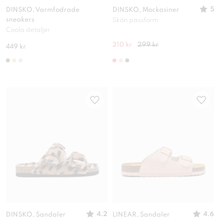
5
DINSKO, Varmfodrade
DINSKO, Mockasiner
sneakers
Skön passform
Coola detaljer
210 kr
299 kr
449 kr
4.2
4.6
DINSKO, Sandaler
LINEAR, Sandaler