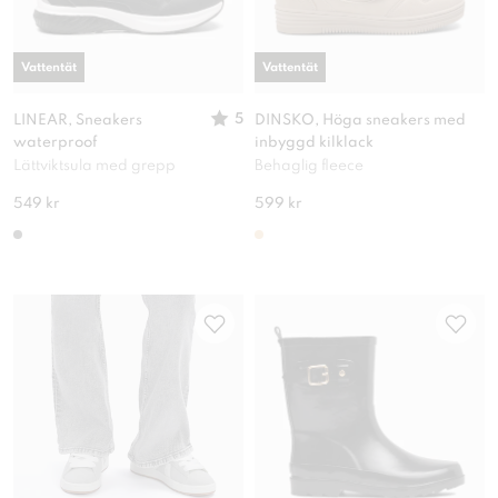
Vattentät
Vattentät
5
LINEAR, Sneakers
DINSKO, Höga sneakers med
waterproof
inbyggd kilklack
Lättviktsula med grepp
Behaglig fleece
549 kr
599 kr