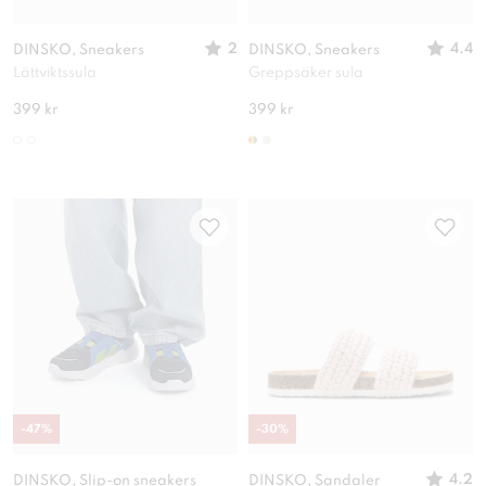
2
4.4
DINSKO, Sneakers
DINSKO, Sneakers
Lättviktssula
Greppsäker sula
399 kr
399 kr
-
47
%
-
30
%
4.2
DINSKO, Slip-on sneakers
DINSKO, Sandaler