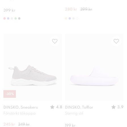
280 kr
399 kr
399 kr
-
30
%
4.8
3.9
DINSKO, Sneakers
DINSKO, Tofflor
Förstärkt tåkappa
Somrig stil
245 kr
349 kr
199 kr