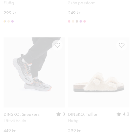
Fluffig
Skön passform
299 kr
249 kr
3
4.2
DINSKO, Sneakers
DINSKO, Tofflor
Lättviktssula
Fluffig
449 kr
299 kr