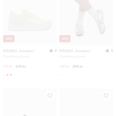
-
50
%
-
65
%
4
5
DINSKO, Sneakers
DINSKO, Sneakers
Elastiska snören
Elastiska snören
175 kr
349 kr
140 kr
399 kr