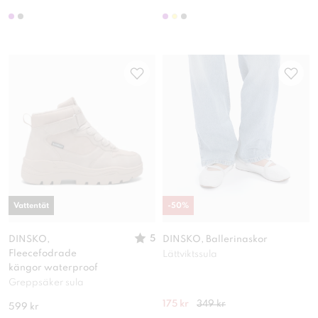
Vattentät
-
50
%
5
DINSKO,
DINSKO, Ballerinaskor
Fleecefodrade
Lättviktssula
kängor waterproof
Greppsäker sula
175 kr
349 kr
599 kr