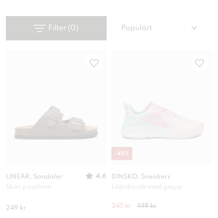
Filter
(
0
)
Populärt
-
45
%
4.6
LINEAR, Sandaler
DINSKO, Sneakers
Skön passform
Lättviktsula med grepp
245 kr
449 kr
249 kr