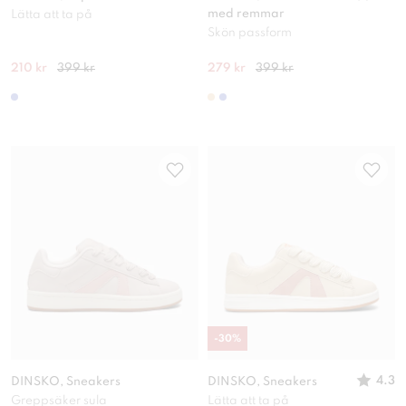
med remmar
Lätta att ta på
Skön passform
210 kr
399 kr
279 kr
399 kr
-
30
%
4.3
DINSKO, Sneakers
DINSKO, Sneakers
Greppsäker sula
Lätta att ta på