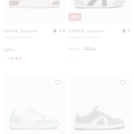
-
65
%
4.6
5
LINEAR, Sandaler
DINSKO, Sneakers
Skön passform
Elastiska snören
140 kr
399 kr
249 kr