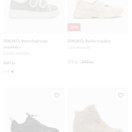
-
50
%
DINSKO, Varmfodrade
DINSKO, Ballerinaskor
sneakers
Lättviktssula
Coola detaljer
175 kr
349 kr
449 kr