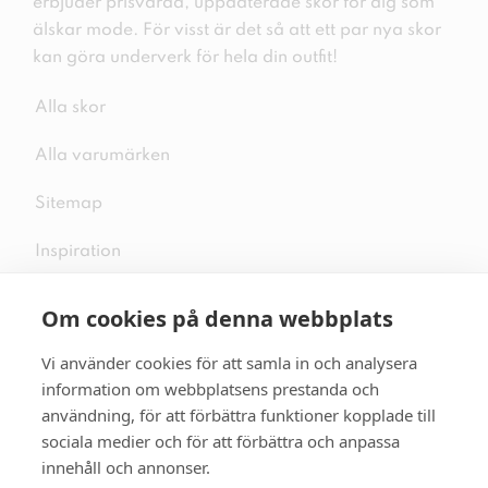
erbjuder prisvärda, uppdaterade skor för dig som
älskar mode. För visst är det så att ett par nya skor
kan göra underverk för hela din outfit!
Alla skor
Alla varumärken
Sitemap
Inspiration
Om cookies på denna webbplats
Vi använder cookies för att samla in och analysera
Följ oss på sociala medier
information om webbplatsens prestanda och
användning, för att förbättra funktioner kopplade till
sociala medier och för att förbättra och anpassa
innehåll och annonser.
Se mer skor:
skopunkten.se