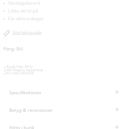
Vardagsfavorit
Lätta att ta på
För aktiva dagar
Storleksguide
Färg:
Blå
Frakt från 39 kr
60 dagars öppet köp
Fri retur till butik
+
Specifikationer
+
Betyg & recensioner
+
Hitta i butik