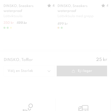
4
4
DINSKO, Sneakers
DINSKO, Sneakers
waterproof
waterproof
Lättviktssula
Lättviktsula med grepp
350 kr
499 kr
499 kr
Pris
:
25 kr
DINSKO, Tofflor
25 kr
Välj en
Storlek
Ej i lager