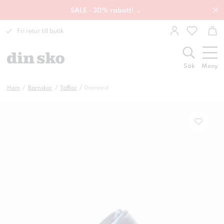
SALE - 30% rabatt! →
Fri retur till butik
Sök
Meny
Hem
Barnskor
Tofflor
Diamond