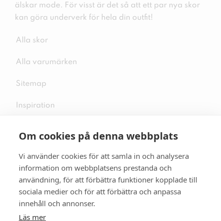
älskar mode. För visst är det så att ett par nya skor
kan göra underverk för hela din outfit!
Alla skor
Alla varumärken
Sitemap
Inspiration
Om cookies på denna webbplats
Vi använder cookies för att samla in och analysera
Följ oss på sociala medier
information om webbplatsens prestanda och
användning, för att förbättra funktioner kopplade till
sociala medier och för att förbättra och anpassa
innehåll och annonser.
Se mer skor:
skopunkten.se
Läs mer