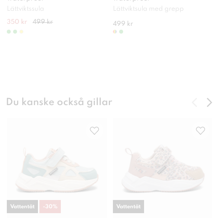
Lättviktssula
Lättviktsula med grepp
350 kr
499 kr
499 kr
Du kanske också gillar
Vattentät
-
30
%
Vattentät