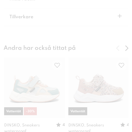
+
Tillverkare
Andra har också tittat på
Vattentät
-
30
%
Vattentät
4
4
DINSKO, Sneakers
DINSKO, Sneakers
waterproof
waterproof