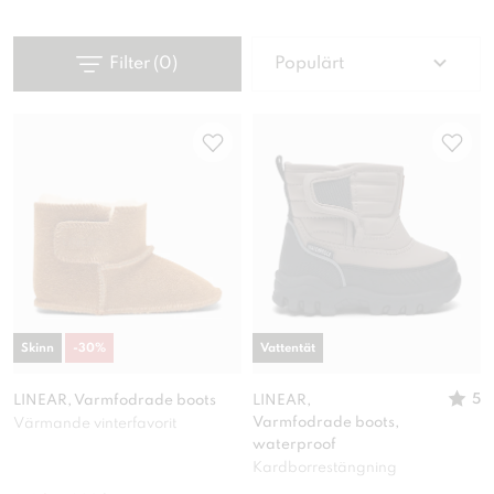
Filter
(
0
)
Populärt
Skinn
-
30
%
Vattentät
5
LINEAR, Varmfodrade boots
LINEAR,
Varmfodrade boots,
Värmande vinterfavorit
waterproof
Kardborrestängning