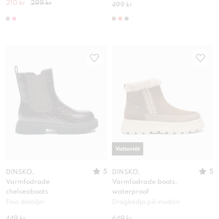
210 kr
299 kr
499 kr
Vattentät
5
5
DINSKO,
DINSKO,
Varmfodrade
Varmfodrade boots,
chelseaboots
waterproof
Fina detaljer
Dragkedja på insidan
449 kr
649 kr