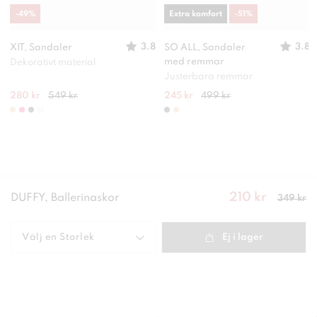
-
49
%
Extra komfort
-
51
%
3.8
3.8
XIT, Sandaler
SO ALL, Sandaler
med remmar
Dekorativt material
Justerbara remmar
280 kr
549 kr
245 kr
499 kr
210 kr
Nuvarande
DUFFY, Ballerinaskor
349 kr
pris
:
210
kr
Tidigare
pris
:
349 kr
Välj en
Storlek
Ej i lager