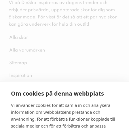
Vi på DinSko inspireras av dagens trender och
erbjuder prisvärda, uppdaterade skor för dig som
älskar mode. För visst är det så att ett par nya skor
kan göra underverk för hela din outfit!
Alla skor
Alla varumärken
Sitemap
Inspiration
Om cookies på denna webbplats
Vi använder cookies för att samla in och analysera
Följ oss på sociala medier
information om webbplatsens prestanda och
användning, för att förbättra funktioner kopplade till
sociala medier och för att förbättra och anpassa