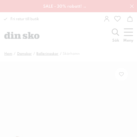
SALE - 30% rabatt! →
Fri retur till butik
Sök
Meny
Hem
Damskor
Ballerinaskor
Skärhamn