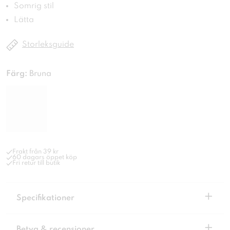
Somrig stil
Lätta
Storleksguide
Färg:
Bruna
Frakt från 39 kr
60 dagars öppet köp
Fri retur till butik
+
Specifikationer
+
Betyg & recensioner