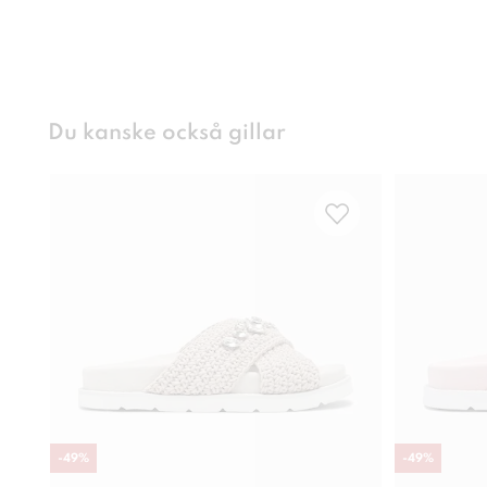
Du kanske också gillar
-
49
%
-
49
%