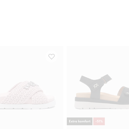
Extra komfort
-
51
%