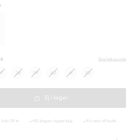
a
ek
Storleksguide
37
38
39
40
41
42
Ej i lager
 från 39 kr
60 dagars öppet köp
Fri retur till butik