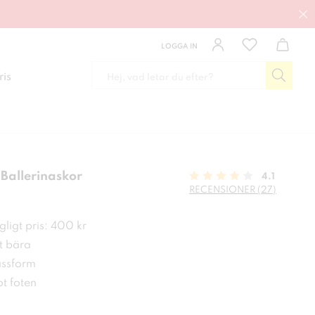
LOGGA IN
ris
Ballerinaskor
4.1
RECENSIONER (27)
 kr
ligt pris: 400 kr
t bära
ssform
t foten