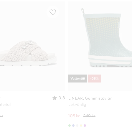
Vattentät
-
58
%
3.8
r
LINEAR, Gummistövlar
terial
Lekvänlig
kr
105 kr
249 kr