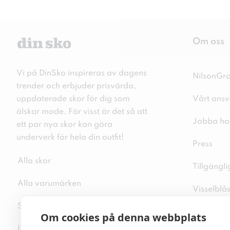
Om oss
Vi på DinSko inspireras av dagens
NilsonGr
trender och erbjuder prisvärda,
uppdaterade skor för dig som
Vårt ansv
älskar mode. För visst är det så att
Jobba ho
ett par nya skor kan göra
underverk för hela din outfit!
Press
Alla skor
Tillgängl
Alla varumärken
Visselblå
Sitemap
Integritet
Om cookies på denna webbplats
Inspiration