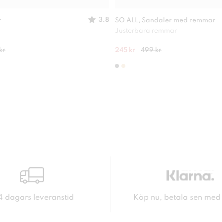
3.8
r
SO ALL, Sandaler med remmar
Justerbara remmar
kr
245 kr
499 kr
4 dagars leveranstid
Köp nu, betala sen med