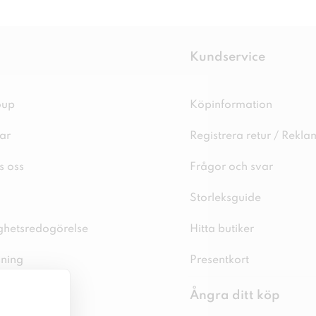
Kundservice
oup
Köpinformation
ar
Registrera retur / Rekla
s oss
Frågor och svar
Storleksguide
ighetsredogörelse
Hitta butiker
sning
Presentkort
spolicy
Ångra ditt köp