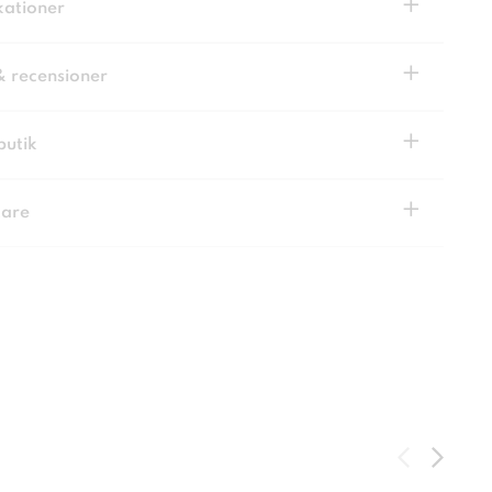
+
kationer
+
& recensioner
+
butik
+
kare