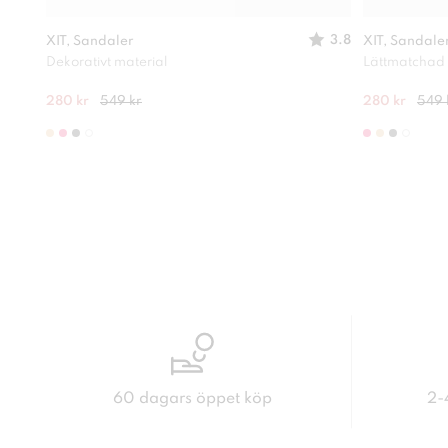
3.8
XIT, Sandaler
XIT, Sandale
Dekorativt material
Lättmatchad
280 kr
549 kr
280 kr
549 
60 dagars öppet köp
2-