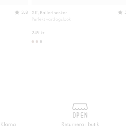
3.8
5
XIT, Ballerinaskor
XIT,
Perfekt vardagslook
Passa
210 
249 kr
 Klarna
Returnera i butik