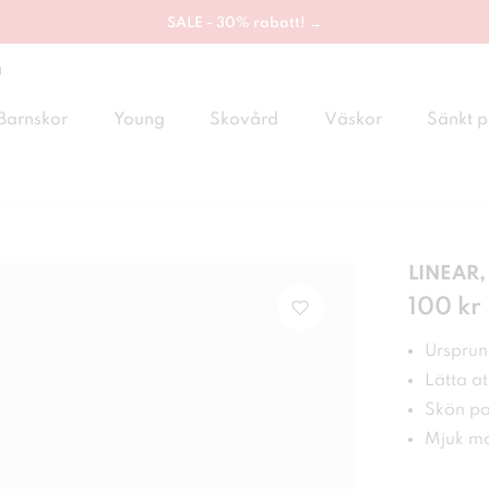
SALE - 30% rabatt! →
g
Barnskor
Young
Skovård
Väskor
Sänkt p
LINEAR, 
Pris
100 kr
:
100
Ursprung
Lätta at
Skön pa
Mjuk mo