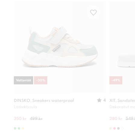
Vattentät
-
30
%
-
49
%
4
DINSKO, Sneakers waterproof
XIT, Sandale
Lättviktssula
Dekorativt ma
350 kr
499 kr
280 kr
549 