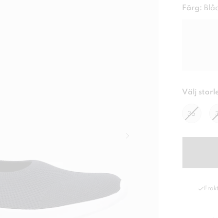
Färg:
Blå
Välj storl
36
Frakt