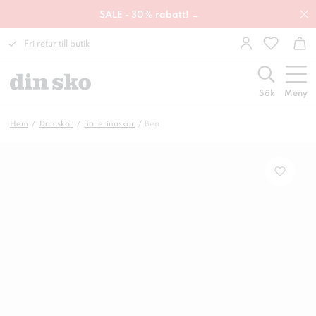
SALE - 30% rabatt! →
Fri retur till butik
Sök
Meny
Hem
Damskor
Ballerinaskor
Bea