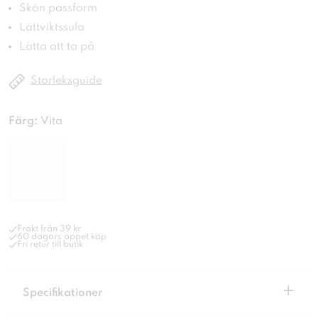
Skön passform
Lättviktssula
Lätta att ta på
Storleksguide
Färg:
Vita
Frakt från 39 kr
60 dagars öppet köp
Fri retur till butik
+
Specifikationer