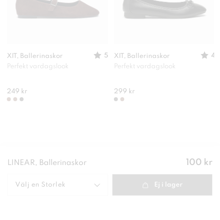
5
4
XIT, Ballerinaskor
XIT, Ballerinaskor
Perfekt vardagslook
Perfekt vardagslook
249 kr
299 kr
Pris
:
100 kr
LINEAR, Ballerinaskor
100 kr
Välj en
Storlek
Ej i lager