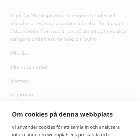
Vi på DinSko inspireras av dagens trender och
erbjuder prisvärda, uppdaterade skor för dig som
älskar mode. För visst är det så att ett par nya skor
kan göra underverk för hela din outfit!
Alla skor
Alla varumärken
Sitemap
Inspiration
Om cookies på denna webbplats
Vi använder cookies för att samla in och analysera
Följ oss på sociala medier
information om webbplatsens prestanda och