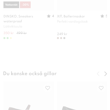
Vattentät
-
30
%
4
5
DINSKO, Sneakers
XIT, Ballerinaskor
waterproof
Perfekt vardagslook
Lättviktssula
350 kr
499 kr
249 kr
Du kanske också gillar