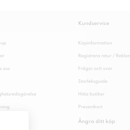
Kundservice
oup
Köpinformation
ar
Registrera retur / Rekla
s oss
Frågor och svar
Storleksguide
ighetsredogörelse
Hitta butiker
sning
Presentkort
spolicy
Ångra ditt köp