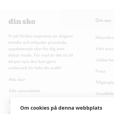
Om oss
Vi på DinSko inspireras av dagens
NilsonGr
trender och erbjuder prisvärda,
uppdaterade skor för dig som
Vårt ansv
älskar mode. För visst är det så att
Jobba ho
ett par nya skor kan göra
underverk för hela din outfit!
Press
Alla skor
Tillgängl
Alla varumärken
Visselblå
Sitemap
Integritet
Om cookies på denna webbplats
Inspiration