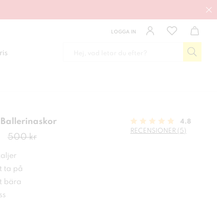
LOGGA IN
ris
Ballerinaskor
4.8
RECENSIONER (5)
de pris
:
350 kr
Tidigare pris
:
500 kr
500 kr
aljer
t ta på
t bära
ss