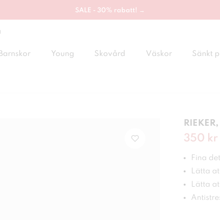
SALE - 30% rabatt! →
g
Barnskor
Young
Skovård
Väskor
Sänkt p
RIEKER, 
Nuvaran
350 kr
Fina det
Lätta at
Lätta at
Antistre