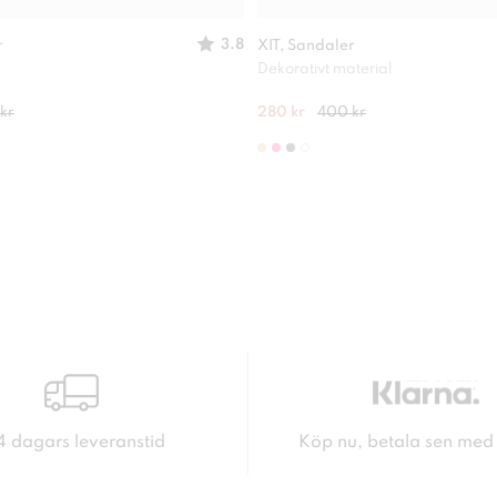
3.8
r
XIT, Sandaler
Dekorativt material
kr
280 kr
400 kr
4 dagars leveranstid
Köp nu, betala sen med