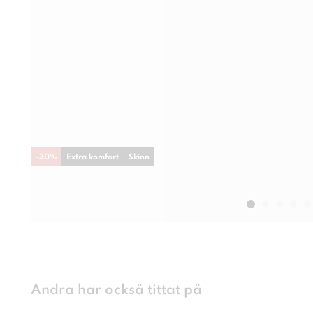
-
30
%
Extra komfort
Skinn
Andra har också tittat på