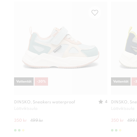
Vattentät
-
30
%
Vattentät
-
4
DINSKO, Sneakers waterproof
DINSKO, Sne
Lättviktssula
Lättviktssula
350 kr
499 kr
350 kr
499 