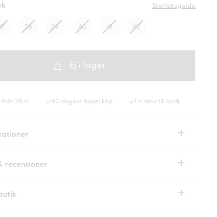
ek
Storleksguide
37
38
39
40
41
42
Ej i lager
 från 39 kr
60 dagars öppet köp
Fri retur till butik
+
kationer
+
& recensioner
+
butik