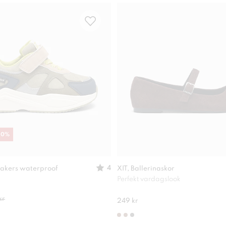
30
%
4
akers waterproof
XIT, Ballerinaskor
Perfekt vardagslook
kr
249 kr