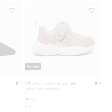
Vattentät
-
30
5
4
DINSKO, Sneakers waterproof
XIT,
Lättviktsula med grepp
Lätt
280 
499 kr