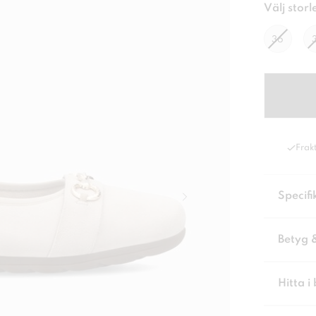
Välj storl
36
Frakt
Specifi
Betyg 
Hitta i 