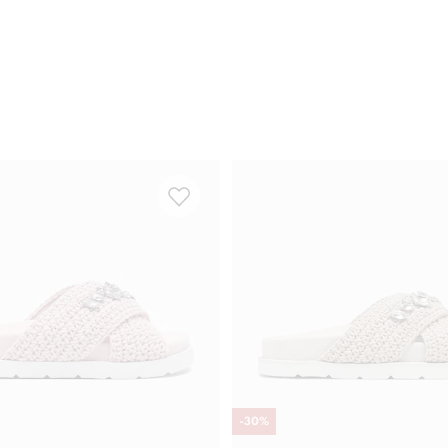
-
30
%