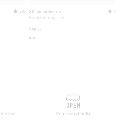
3.8
4
XIT, Ballerinaskor
XIT,
Perfekt vardagslook
Deko
299 kr
549 
 Klarna
Returnera i butik