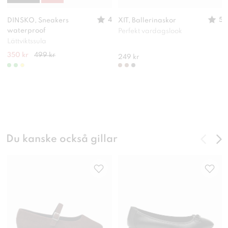
4
5
DINSKO, Sneakers
XIT, Ballerinaskor
waterproof
Perfekt vardagslook
Lättviktssula
350 kr
499 kr
249 kr
Du kanske också gillar