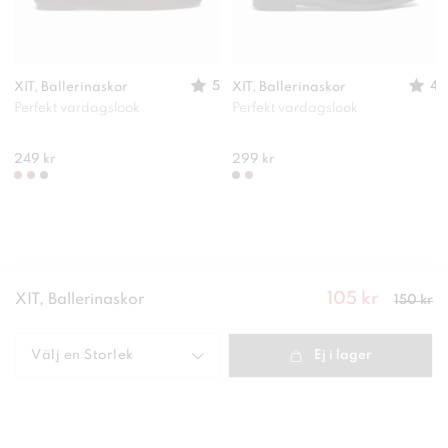
5
4
XIT, Ballerinaskor
XIT, Ballerinaskor
Perfekt vardagslook
Perfekt vardagslook
249 kr
299 kr
105 kr
Nuvarande
XIT, Ballerinaskor
150 kr
pris
:
105
kr
Tidigare
pris
:
150 kr
Välj en
Storlek
Ej i lager