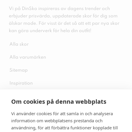
Vi på DinSko inspireras av dagens trender och
erbjuder prisvärda, uppdaterade skor för dig som
älskar mode. För visst är det så att ett par nya skor
kan göra underverk för hela din outfit!
Alla skor
Alla varumärken
Sitemap
Inspiration
Om cookies på denna webbplats
Vi använder cookies för att samla in och analysera
Följ oss på sociala medier
information om webbplatsens prestanda och
användning, för att förbättra funktioner kopplade till