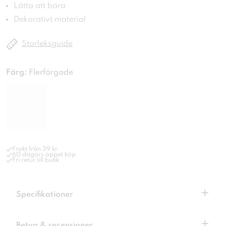
Lätta att bära
Dekorativt material
Storleksguide
Färg:
Flerfärgade
Frakt från 39 kr
60 dagars öppet köp
Fri retur till butik
+
Specifikationer
+
Betyg & recensioner