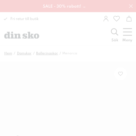
SALE - 30% rabatt! →
Fri retur till butik
Sök
Meny
Hem
Damskor
Ballerinaskor
Menorca