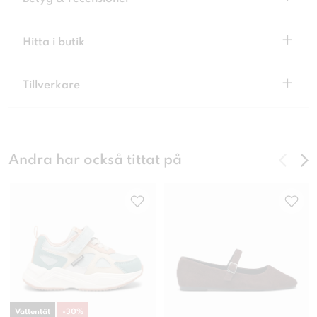
+
Hitta i butik
+
Tillverkare
Andra har också tittat på
Vattentät
-
30
%