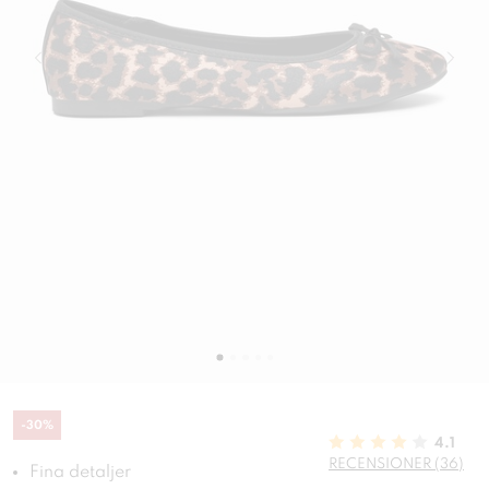
-
30
%
4.1
RECENSIONER (36)
Fina detaljer