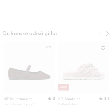
Du kanske också gillar
-
30
%
5
3.8
XIT, Ballerinaskor
XIT, Sandaler
Perfekt vardagslook
Lättmatchad