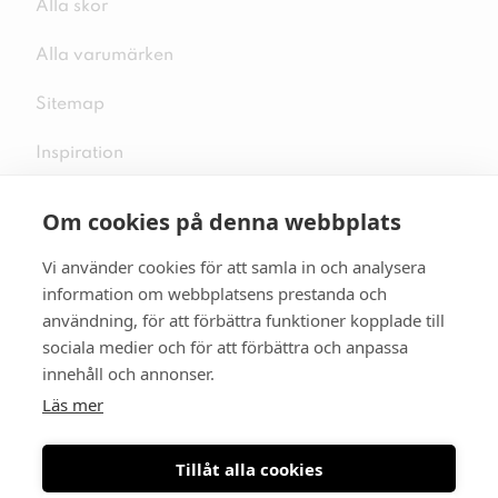
Alla skor
Alla varumärken
Sitemap
Inspiration
Om cookies på denna webbplats
Vi använder cookies för att samla in och analysera
Följ oss på sociala medier
information om webbplatsens prestanda och
användning, för att förbättra funktioner kopplade till
sociala medier och för att förbättra och anpassa
innehåll och annonser.
Se mer skor:
skopunkten.se
Läs mer
Tillåt alla cookies