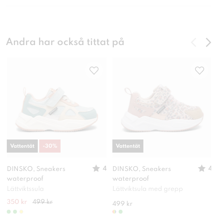
Andra har också tittat på
Vattentät
-
30
%
Vattentät
4
4
DINSKO, Sneakers
DINSKO, Sneakers
waterproof
waterproof
Lättviktssula
Lättviktsula med grepp
350 kr
499 kr
499 kr