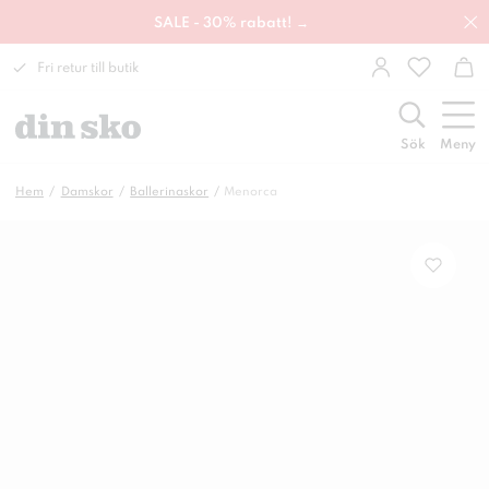
SALE - 30% rabatt! →
Fri retur till butik
Sök
Meny
Hem
Damskor
Ballerinaskor
Menorca