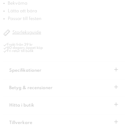
Bekväma
Lätta att bära
Passar till festen
Storleksguide
Frakt från 39 kr
60 dagars öppet köp
Fri retur till butik
+
Specifikationer
+
Betyg & recensioner
+
Hitta i butik
+
Tillverkare