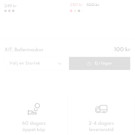
280 kr
400 kr
249 kr
Pris
:
100 kr
XIT, Ballerinaskor
100 kr
Välj en
Storlek
Ej i lager
60 dagars
2-4 dagars
öppet köp
leveranstid