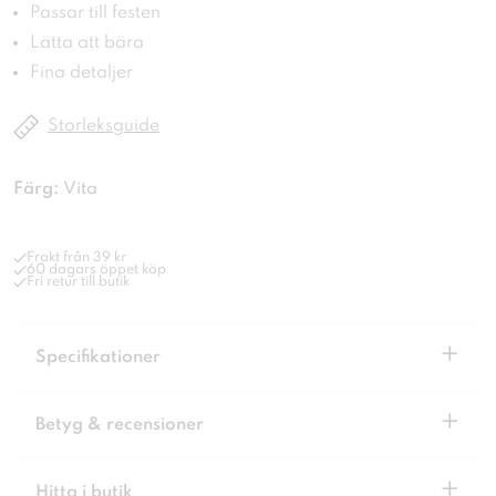
Passar till festen
Lätta att bära
Fina detaljer
Storleksguide
Färg:
Vita
Frakt från 39 kr
60 dagars öppet köp
Fri retur till butik
+
Specifikationer
+
Betyg & recensioner
+
Hitta i butik