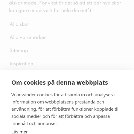
älskar mode. För visst är det så att ett par nya skor
kan göra underverk för hela din outfit!
Alla skor
Alla varumärken
Sitemap
Inspiration
Om cookies på denna webbplats
Vi använder cookies för att samla in och analysera
Följ oss på sociala medier
information om webbplatsens prestanda och
användning, för att förbättra funktioner kopplade till
sociala medier och för att förbättra och anpassa
innehåll och annonser.
Se mer skor:
skopunkten.se
Läs mer