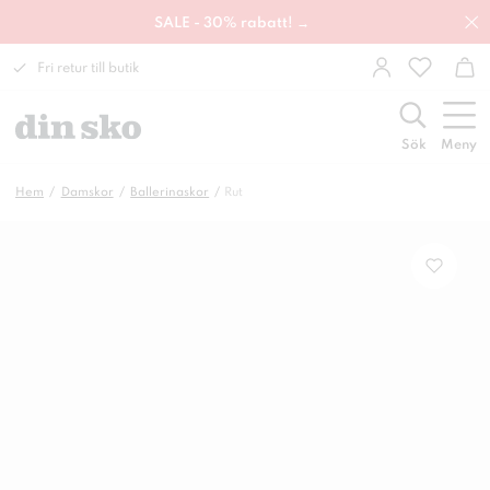
SALE - 30% rabatt! →
Fri retur till butik
Sök
Meny
Hem
Damskor
Ballerinaskor
Rut