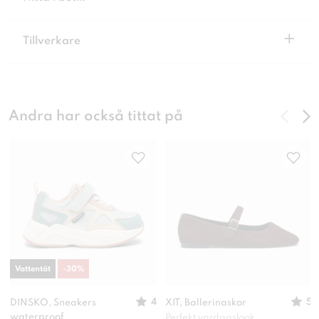
+
Tillverkare
Andra har också tittat på
Vattentät
-
30
%
4
5
DINSKO, Sneakers
XIT, Ballerinaskor
waterproof
Perfekt vardagslook