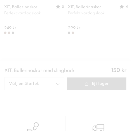
5
4
XIT, Ballerinaskor
XIT, Ballerinaskor
Perfekt vardagslook
Perfekt vardagslook
249 kr
299 kr
Pris
:
150 kr
XIT, Ballerinaskor med slingback
150 kr
Välj en
Storlek
Ej i lager