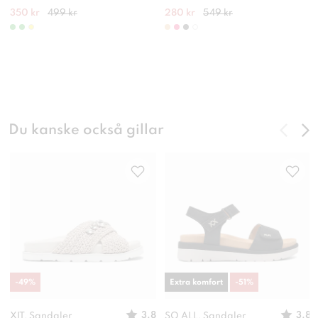
350 kr
499 kr
280 kr
549 kr
Du kanske också gillar
-
49
%
Extra komfort
-
51
%
3.8
3.8
XIT, Sandaler
SO ALL, Sandaler