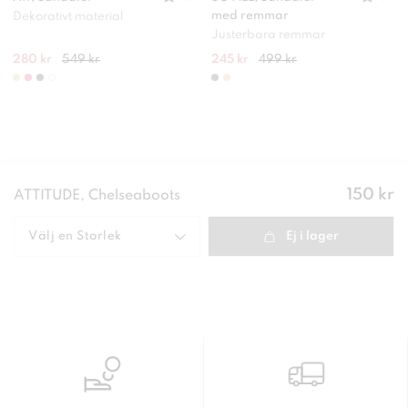
med remmar
Dekorativt material
Justerbara remmar
280 kr
549 kr
245 kr
499 kr
Pris
:
150 kr
ATTITUDE, Chelseaboots
150 kr
Välj en
Storlek
Ej i lager