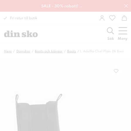
SALE - 30% rabatt! →
Fri retur till butik
Sök
Meny
Hem
Damskor
Boots och kängor
Boots
1. Adelfia Chel Plain Dk Bwn