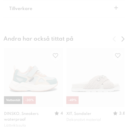
+
Tillverkare
Andra har också tittat på
Vattentät
-
30
%
-
49
%
4
3.8
DINSKO, Sneakers
XIT, Sandaler
waterproof
Dekorativt material
Lättviktssula