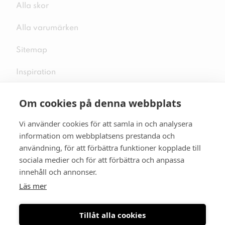
Alla skor
Alla varumärken
Sitemap
Inspiration
Om cookies på denna webbplats
Vi använder cookies för att samla in och analysera
Följ oss på sociala medier
information om webbplatsens prestanda och
användning, för att förbättra funktioner kopplade till
sociala medier och för att förbättra och anpassa
innehåll och annonser.
Se mer skor:
skopunkten.se
Läs mer
Tillåt alla cookies