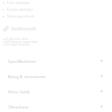
Fina detaljer
Coola detaljer
Skön passform
Storleksguide
Frakt från 39 kr
60 dagars öppet köp
Fri retur till butik
+
Specifikationer
+
Betyg & recensioner
+
Hitta i butik
+
Tillverkare