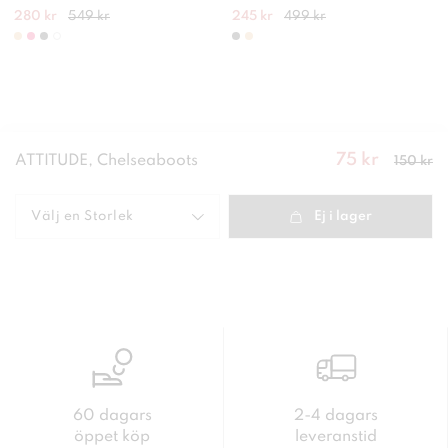
280 kr
549 kr
245 kr
499 kr
Nuvarande
75 kr
ATTITUDE, Chelseaboots
150 kr
pris
:
75
kr
Tidigare
pris
:
150 kr
Välj en
Storlek
Ej i lager
60 dagars
2-4 dagars
öppet köp
leveranstid