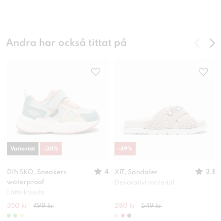
Andra har också tittat på
Vattentät
-
30
%
-
49
%
4
3.8
DINSKO, Sneakers
XIT, Sandaler
waterproof
Dekorativt material
Lättviktssula
350 kr
499 kr
280 kr
549 kr