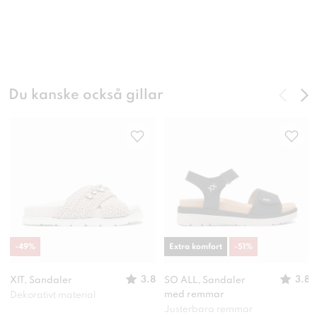
Du kanske också gillar
-
49
%
Extra komfort
-
51
%
3.8
3.8
XIT, Sandaler
SO ALL, Sandaler
med remmar
Dekorativt material
Justerbara remmar