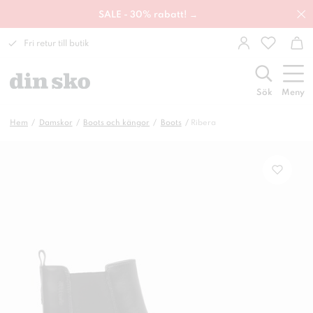
SALE - 30% rabatt! →
Fri retur till butik
Sök
Meny
Hem
Damskor
Boots och kängor
Boots
Ribera