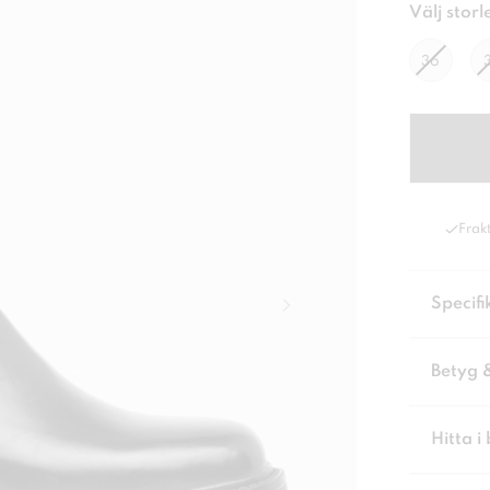
Välj storl
36
Frakt
Specifi
Betyg 
Hitta i 