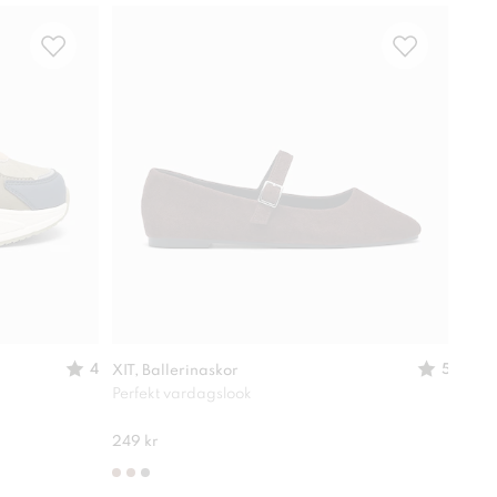
-
30
4
5
XIT, Ballerinaskor
XIT,
Perfekt vardagslook
Lätt
280 
249 kr