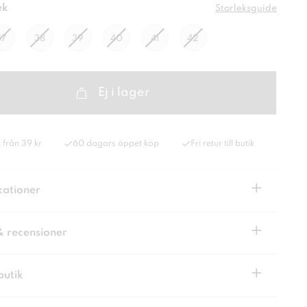
ek
Storleksguide
37
38
39
40
41
42
Ej i lager
 från 39 kr
60 dagars öppet köp
Fri retur till butik
+
kationer
+
& recensioner
+
butik