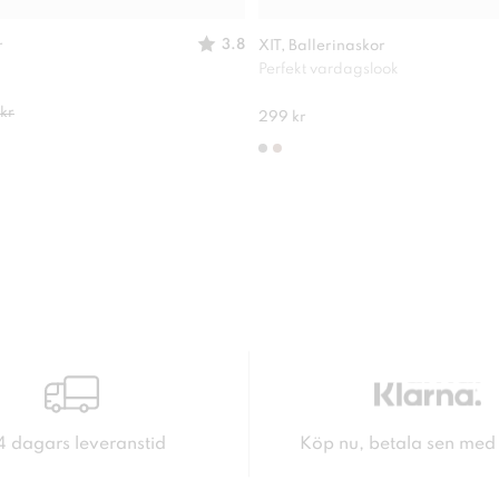
3.8
r
XIT, Ballerinaskor
Perfekt vardagslook
kr
299 kr
4 dagars leveranstid
Köp nu, betala sen med