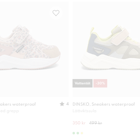
Vattentät
-
30
%
4
akers waterproof
DINSKO, Sneakers waterproof
 med grepp
Lättviktssula
350 kr
499 kr