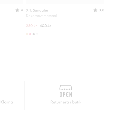
4
3.8
XIT, Sandaler
XIT,
Dekorativt material
Perf
280 kr
400 kr
249 
 Klarna
Returnera i butik