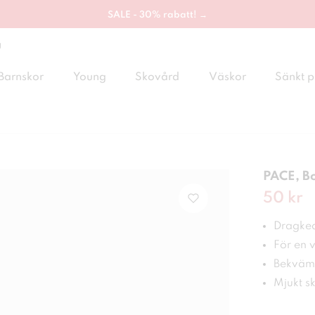
SALE - 30% rabatt! →
g
Barnskor
Young
Skovård
Väskor
Sänkt p
PACE, B
Nuvaran
50 kr
Dragked
För en 
Bekväm
Mjukt s