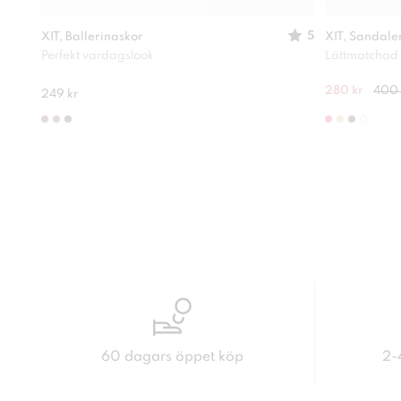
5
XIT, Ballerinaskor
XIT, Sandale
Perfekt vardagslook
Lättmatchad
280 kr
400 
249 kr
60 dagars öppet köp
2-