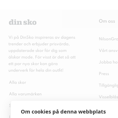
Om oss
Vi på DinSko inspireras av dagens
NilsonGr
trender och erbjuder prisvärda,
uppdaterade skor för dig som
Vårt ansv
älskar mode. För visst är det så att
Jobba ho
ett par nya skor kan göra
underverk för hela din outfit!
Press
Alla skor
Tillgängl
Alla varumärken
Visselblå
Sitemap
Integritet
Om cookies på denna webbplats
Inspiration