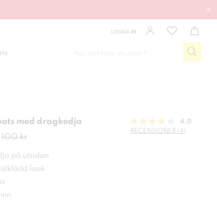
LOGGA IN
ris
oots med dragkedja
4.0
RECENSIONER (4)
de pris
:
50 kr
Tidigare pris
:
100 kr
100 kr
ja på utsidan
välklädd look
a
kinn