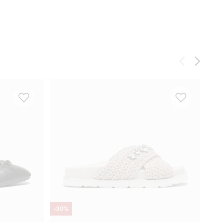
-
30
%