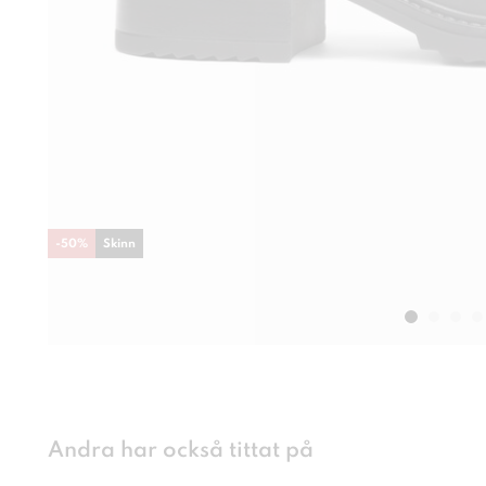
-
50
%
Skinn
Andra har också tittat på