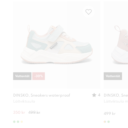
Vattentät
-
30
%
Vattentät
4
DINSKO, Sneakers waterproof
DINSKO, Sne
Lättviktssula
Lättviktsula
350 kr
499 kr
499 kr