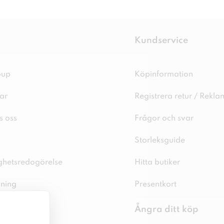
Kundservice
oup
Köpinformation
ar
Registrera retur / Rekla
s oss
Frågor och svar
Storleksguide
ighetsredogörelse
Hitta butiker
sning
Presentkort
spolicy
Ångra ditt köp