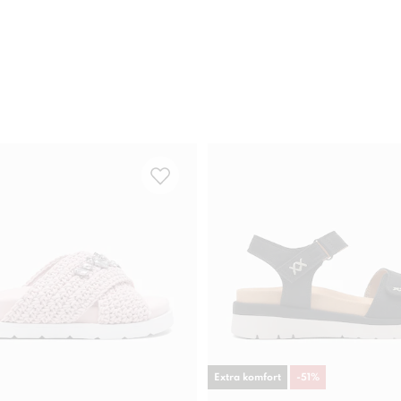
Extra komfort
-
51
%