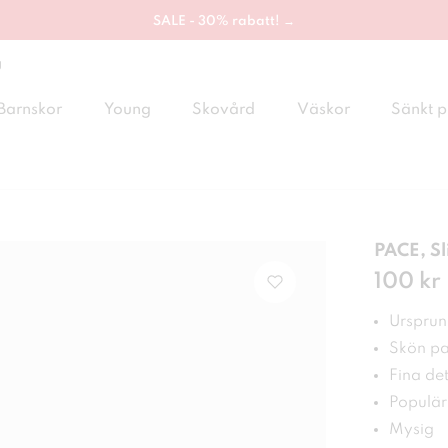
SALE - 30% rabatt! →
g
Barnskor
Young
Skovård
Väskor
Sänkt p
PACE, Sl
Pris
100 kr
:
100
Ursprung
Skön pa
Fina det
Populär
Mysig