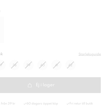
a
ek
Storleksguide
37
38
39
40
41
42
Ej i lager
 från 39 kr
60 dagars öppet köp
Fri retur till butik