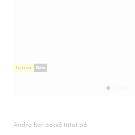
Sänkt pris
Skinn
Andra har också tittat på