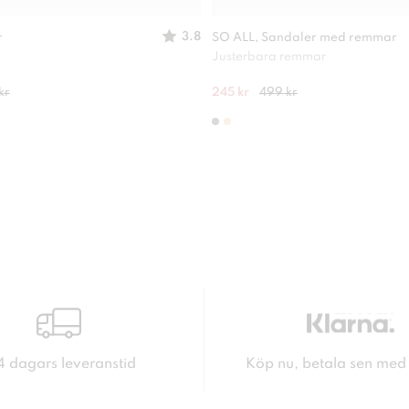
3.8
r
SO ALL, Sandaler med remmar
Justerbara remmar
kr
245 kr
499 kr
4 dagars leveranstid
Köp nu, betala sen med