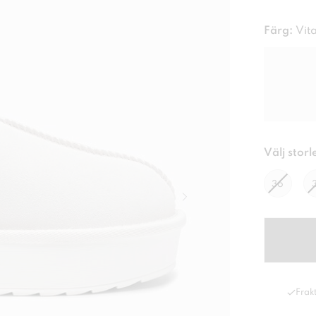
Färg:
Vit
Välj storl
36
Frakt