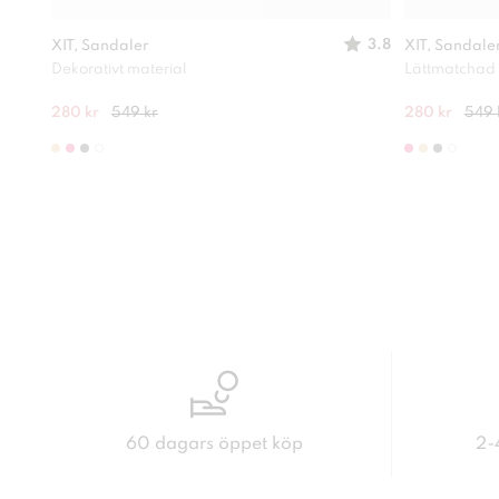
3.8
XIT, Sandaler
XIT, Sandale
Dekorativt material
Lättmatchad
280 kr
549 kr
280 kr
549 
60 dagars öppet köp
2-