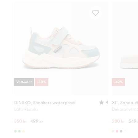
Vattentät
-
30
%
-
49
%
4
DINSKO, Sneakers waterproof
XIT, Sandale
Lättviktssula
Dekorativt ma
350 kr
499 kr
280 kr
549 