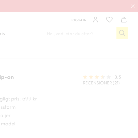
LOGGA IN
ris
ip-on
3.5
RECENSIONER (21)
 kr
ligt pris: 599 kr
ssform
aljer
 modell