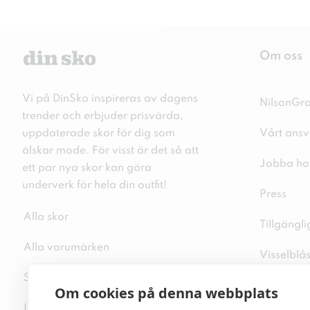
Om oss
Vi på DinSko inspireras av dagens
NilsonGr
trender och erbjuder prisvärda,
uppdaterade skor för dig som
Vårt ansv
älskar mode. För visst är det så att
Jobba ho
ett par nya skor kan göra
underverk för hela din outfit!
Press
Alla skor
Tillgängl
Alla varumärken
Visselblå
Sitemap
Integritet
Om cookies på denna webbplats
Inspiration