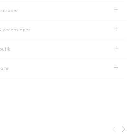
+
kationer
+
& recensioner
+
butik
+
kare