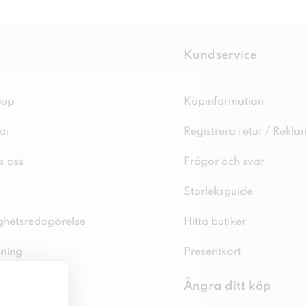
Kundservice
oup
Köpinformation
ar
Registrera retur / Rekla
s oss
Frågor och svar
Storleksguide
ighetsredogörelse
Hitta butiker
sning
Presentkort
spolicy
Ångra ditt köp