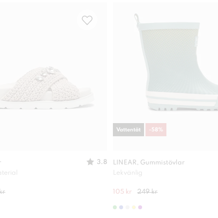
Vattentät
-
58
%
3.8
r
LINEAR, Gummistövlar
terial
Lekvänlig
kr
105 kr
249 kr