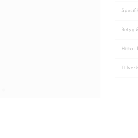
Specifi
Betyg 
Hitta i 
Tillver