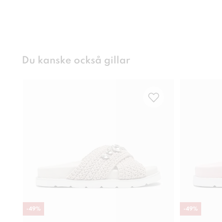
Du kanske också gillar
-
49
%
-
49
%