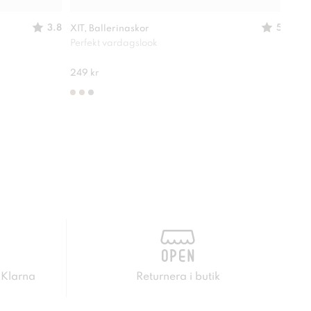
3.8
5
XIT, Ballerinaskor
XIT,
Perfekt vardagslook
Passa
210 
249 kr
 Klarna
Returnera i butik