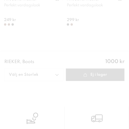
Perfekt vardagslook
Perfekt vardagslook
249 kr
299 kr
Pris
:
1000 kr
RIEKER, Boots
1000 kr
Välj en
Storlek
Ej i lager