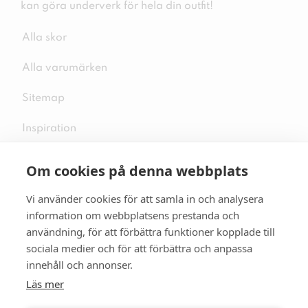
kan göra underverk för hela din outfit!
Alla skor
Alla varumärken
Sitemap
Inspiration
Om cookies på denna webbplats
Vi använder cookies för att samla in och analysera
Följ oss på sociala medier
information om webbplatsens prestanda och
användning, för att förbättra funktioner kopplade till
sociala medier och för att förbättra och anpassa
innehåll och annonser.
Se mer skor:
skopunkten.se
Läs mer