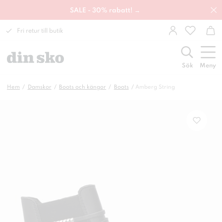
SALE - 30% rabatt! →
Fri retur till butik
Sök
Meny
Hem
Damskor
Boots och kängor
Boots
Amberg String