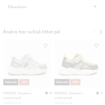
+
Tillverkare
Andra har också tittat på
Vattentät
-
30
%
Vattentät
-
30
%
4
4
DINSKO, Sneakers
DINSKO, Sneakers
waterproof
waterproof
Lättviktssula
Lättviktssula