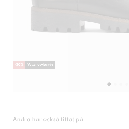
-
30
%
Vattenavvisande
Andra har också tittat på