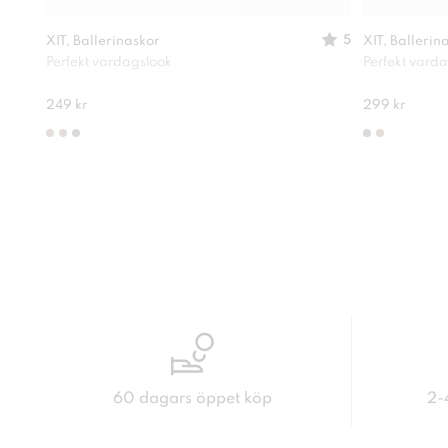
5
XIT, Ballerinaskor
XIT, Ballerin
Perfekt vardagslook
Perfekt vard
249 kr
299 kr
60 dagars öppet köp
2-