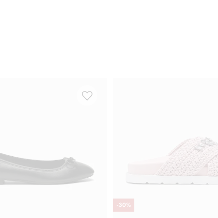
-
30
%