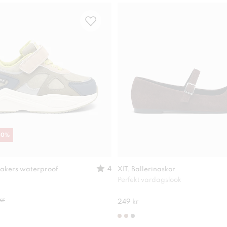
30
%
4
akers waterproof
XIT, Ballerinaskor
Perfekt vardagslook
kr
249 kr