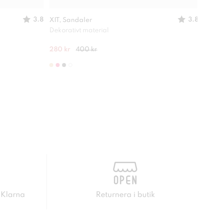
3.8
3.8
XIT, Sandaler
XIT,
Dekorativt material
Perf
280 kr
400 kr
249 
 Klarna
Returnera i butik