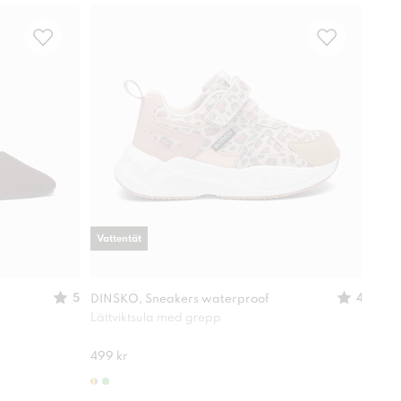
Vattentät
5
4
DINSKO, Sneakers waterproof
XIT,
Lättviktsula med grepp
Perf
499 kr
299 