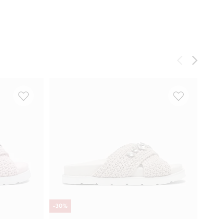
-
30
%