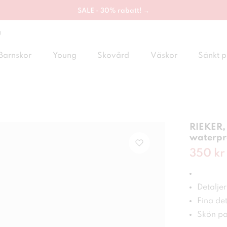
SALE - 30% rabatt! →
g
Barnskor
Young
Skovård
Väskor
Sänkt p
RIEKER,
waterpr
Nuvaran
350 kr
Detaljer
Fina det
Skön pa