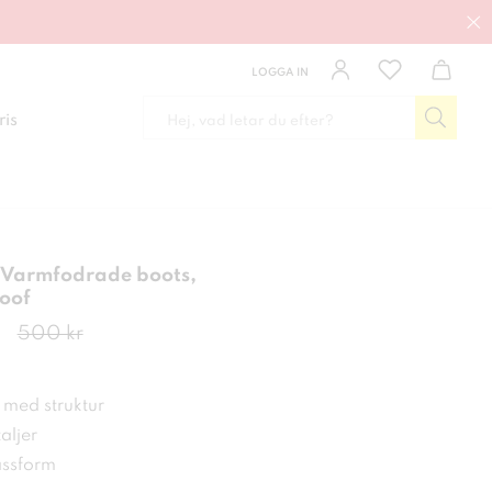
LOGGA IN
ris
 Varmfodrade boots,
oof
de pris
:
350 kr
Tidigare pris
:
500 kr
500 kr
 med struktur
aljer
ssform