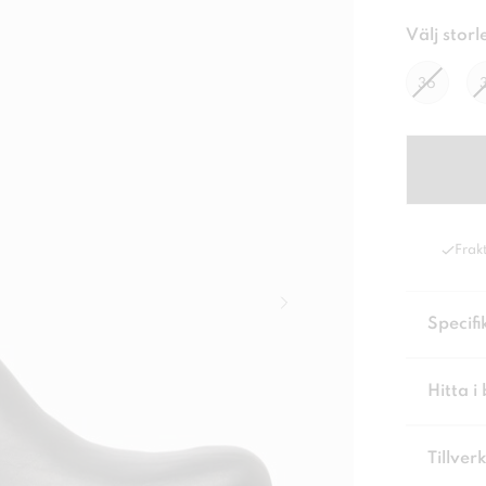
Välj storl
36
Frakt
Specifi
Hitta i 
Tillver