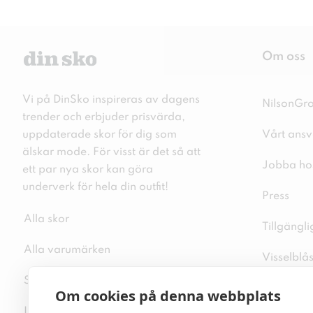
Om oss
Vi på DinSko inspireras av dagens
NilsonGr
trender och erbjuder prisvärda,
uppdaterade skor för dig som
Vårt ansv
älskar mode. För visst är det så att
Jobba ho
ett par nya skor kan göra
underverk för hela din outfit!
Press
Alla skor
Tillgängl
Alla varumärken
Visselblå
Sitemap
Integritet
Om cookies på denna webbplats
Inspiration