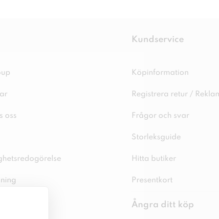
Kundservice
oup
Köpinformation
ar
Registrera retur / Rekla
s oss
Frågor och svar
Storleksguide
ighetsredogörelse
Hitta butiker
sning
Presentkort
spolicy
Ångra ditt köp