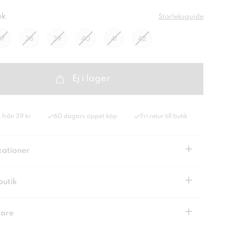
ek
Storleksguide
37
38
39
40
41
42
Ej i lager
 från 39 kr
60 dagars öppet köp
Fri retur till butik
+
kationer
+
butik
+
kare