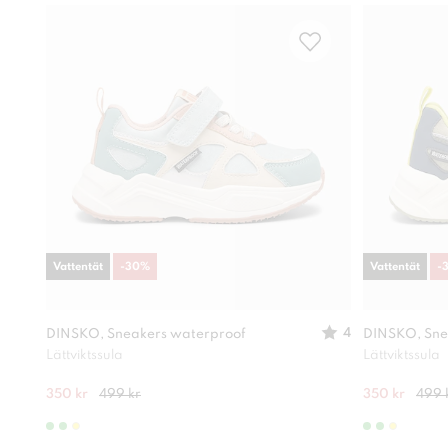
Vattentät
-
30
%
Vattentät
-
4
DINSKO, Sneakers waterproof
DINSKO, Sne
Lättviktssula
Lättviktssula
350 kr
499 kr
350 kr
499 