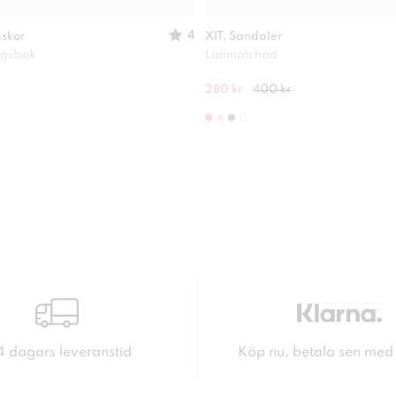
4
askor
XIT, Sandaler
agslook
Lättmatchad
280 kr
400 kr
4 dagars leveranstid
Köp nu, betala sen med