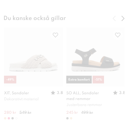
Du kanske också gillar
-
49
%
Extra komfort
-
51
%
3.8
3.8
XIT, Sandaler
SO ALL, Sandaler
med remmar
Dekorativt material
Justerbara remmar
280 kr
549 kr
245 kr
499 kr