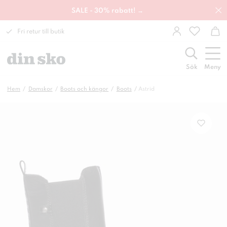
SALE - 30% rabatt! →
Fri retur till butik
Sök
Meny
Hem
Damskor
Boots och kängor
Boots
Astrid