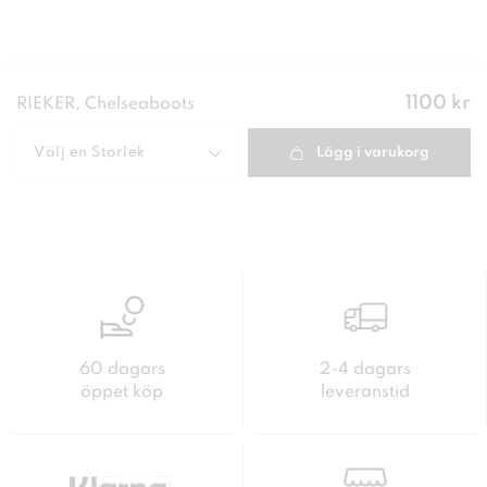
Pris
:
1100 kr
RIEKER, Chelseaboots
1100 kr
Välj en
Storlek
Lägg i varukorg
60 dagars
2-4 dagars
öppet köp
leveranstid