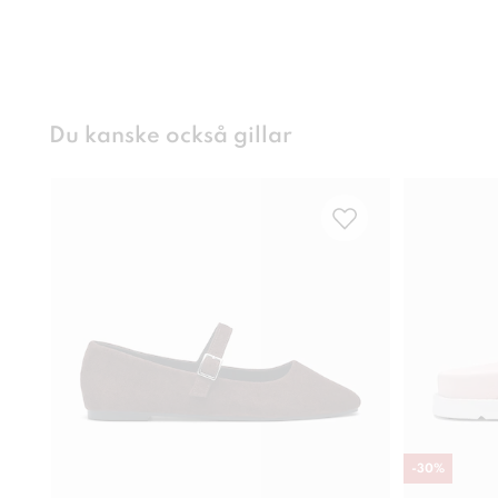
Du kanske också gillar
-
30
%