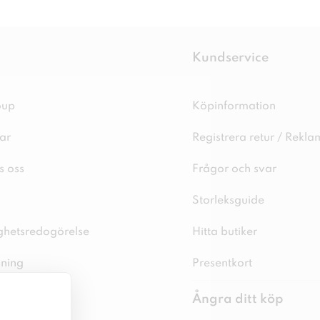
Kundservice
oup
Köpinformation
ar
Registrera retur / Rekla
s oss
Frågor och svar
Storleksguide
ighetsredogörelse
Hitta butiker
sning
Presentkort
spolicy
Ångra ditt köp