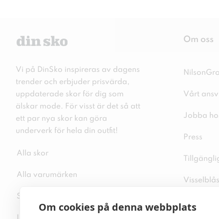
Om oss
Vi på DinSko inspireras av dagens
NilsonGr
trender och erbjuder prisvärda,
uppdaterade skor för dig som
Vårt ansv
älskar mode. För visst är det så att
Jobba ho
ett par nya skor kan göra
underverk för hela din outfit!
Press
Alla skor
Tillgängl
Alla varumärken
Visselblå
Sitemap
Integritet
Om cookies på denna webbplats
Inspiration