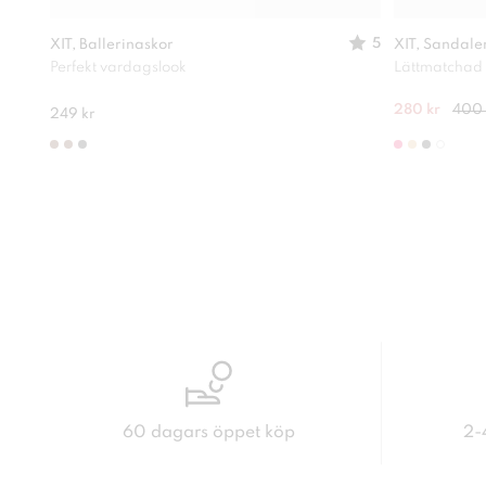
5
XIT, Ballerinaskor
XIT, Sandale
Perfekt vardagslook
Lättmatchad
280 kr
400 
249 kr
60 dagars öppet köp
2-