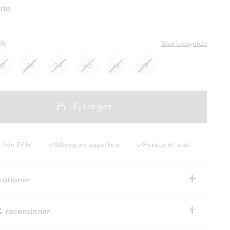
rta
ek
Storleksguide
37
38
39
40
41
42
Ej i lager
 från 39 kr
60 dagars öppet köp
Fri retur till butik
+
kationer
+
& recensioner