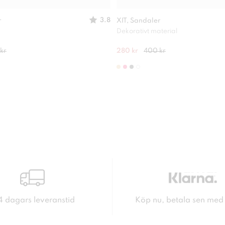
3.8
r
XIT, Sandaler
Dekorativt material
kr
280 kr
400 kr
4 dagars leveranstid
Köp nu, betala sen med