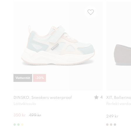
Vattentät
-
30
%
4
DINSKO, Sneakers waterproof
XIT, Ballerin
Lättviktssula
Perfekt vard
350 kr
499 kr
249 kr