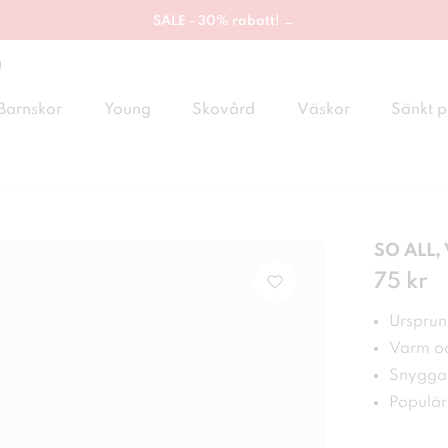
SALE - 30% rabatt! →
g
Barnskor
Young
Skovård
Väskor
Sänkt p
SO ALL,
Pris
75 kr
:
75 
Ursprung
Varm oc
Snygga 
Populär