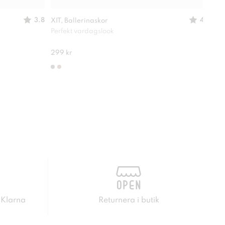
3.8
4
XIT, Ballerinaskor
SO 
Perfekt vardagslook
Just
245 
299 kr
 Klarna
Returnera i butik