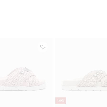
-
30
%