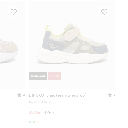
Vattentät
-
30
%
-
30
4
4
DINSKO, Sneakers waterproof
XIT,
Lättviktssula
Lätt
350 kr
499 kr
280 