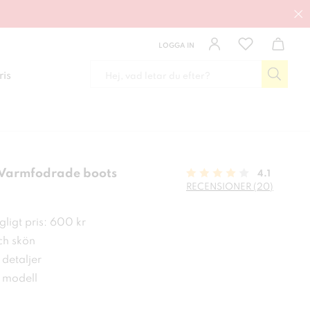
LOGGA IN
ris
 Varmfodrade boots
4.1
RECENSIONER (20)
kr
ligt pris: 600 kr
h skön
detaljer
 modell