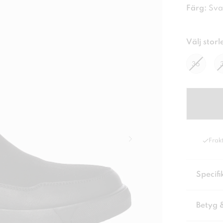
Färg:
Sva
Välj storl
36
Frakt
Specifi
Betyg 