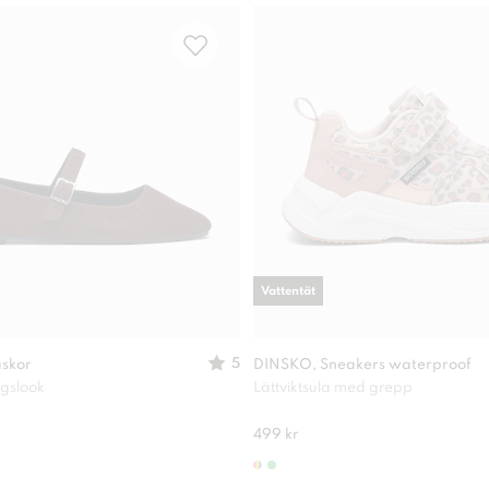
Vattentät
5
askor
DINSKO, Sneakers waterproof
agslook
Lättviktsula med grepp
499 kr