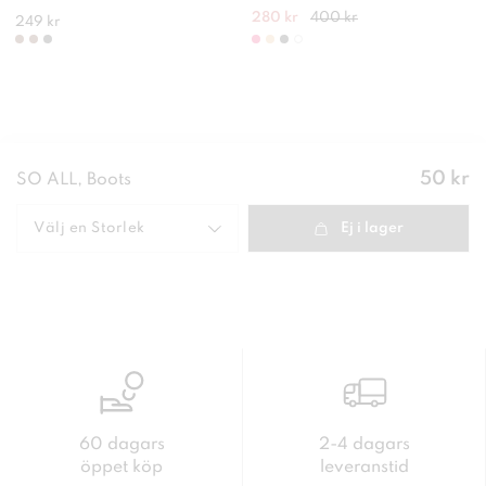
280 kr
400 kr
249 kr
Pris
:
50 kr
SO ALL, Boots
50 kr
Välj en
Storlek
Ej i lager
60 dagars
2-4 dagars
öppet köp
leveranstid