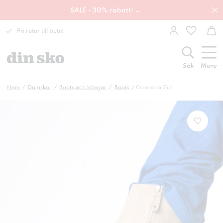
SALE - 30% rabatt! →
Fri retur till butik
Sök
Meny
Hem
Damskor
Boots och kängor
Boots
Cremona Zip