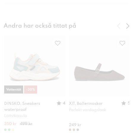
Andra har också tittat på
Vattentät
-
30
%
4
5
DINSKO, Sneakers
XIT, Ballerinaskor
waterproof
Perfekt vardagslook
Lättviktssula
350 kr
499 kr
249 kr