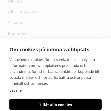
Alla skor
Alla varumärken
Sitemap
Inspiration
Om cookies på denna webbplats
Vi använder cookies för att samla in och analysera
Följ oss på sociala medier
information om webbplatsens prestanda och
användning, för att förbättra funktioner kopplade till
sociala medier och för att förbättra och anpassa
innehåll och annonser.
Se mer skor:
skopunkten.se
Läs mer
Tillåt alla cookies