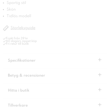
Sportig stil
Skön
Tidlös modell
Storleksguide
Frakt från 39 kr
60 dagars öppet köp
Fri retur till butik
+
Specifikationer
+
Betyg & recensioner
+
Hitta i butik
+
Tillverkare