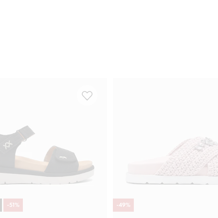
-
51
%
-
49
%