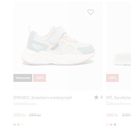
Vattentät
-
30
%
-
49
%
4
DINSKO, Sneakers waterproof
XIT, Sandale
Lättviktssula
Dekorativt ma
350 kr
499 kr
280 kr
549 