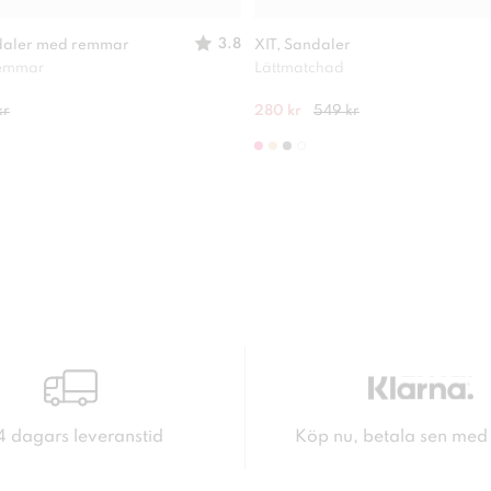
3.8
daler med remmar
XIT, Sandaler
remmar
Lättmatchad
kr
280 kr
549 kr
4 dagars leveranstid
Köp nu, betala sen med