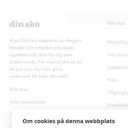
Om oss
Vi på DinSko inspireras av dagens
NilsonGr
trender och erbjuder prisvärda,
uppdaterade skor för dig som
Vårt ansv
älskar mode. För visst är det så att
Jobba ho
ett par nya skor kan göra
underverk för hela din outfit!
Press
Alla skor
Tillgängl
Alla varumärken
Visselblå
Sitemap
Integritet
Om cookies på denna webbplats
Inspiration