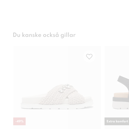
Du kanske också gillar
-
49
%
Extra komfort