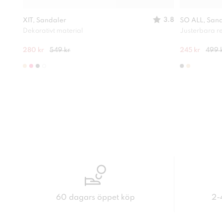
3.8
XIT, Sandaler
SO ALL, San
Dekorativt material
Justerbara 
280 kr
549 kr
245 kr
499 
60 dagars öppet köp
2-