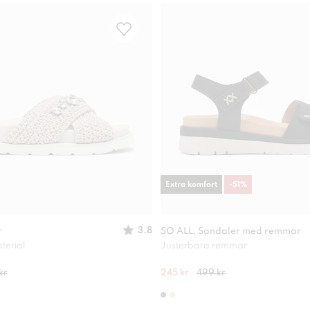
Extra komfort
-
51
%
3.8
r
SO ALL, Sandaler med remmar
terial
Justerbara remmar
kr
245 kr
499 kr