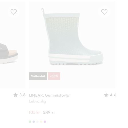
Vattentät
-
58
%
Vatt
3.8
4.4
LINEAR, Gummistövlar
DINS
Lekvänlig
Lättv
105 kr
249 kr
350 