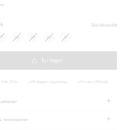
na
ek
Storleksguide
37
38
39
40
41
Ej i lager
 från 39 kr
60 dagars öppet köp
Fri retur till butik
+
kationer
+
& recensioner