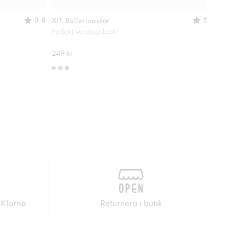
3.8
5
XIT, Ballerinaskor
XIT,
Perfekt vardagslook
Passa
210 
249 kr
 Klarna
Returnera i butik