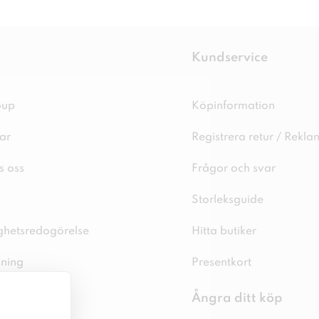
Kundservice
oup
Köpinformation
ar
Registrera retur / Rekla
s oss
Frågor och svar
Storleksguide
ighetsredogörelse
Hitta butiker
sning
Presentkort
spolicy
Ångra ditt köp