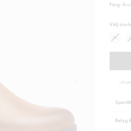
Färg:
Bru
Välj storl
36
Frakt
Specifi
Betyg 