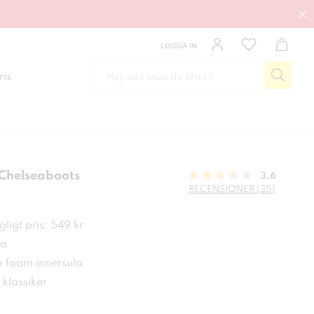
LOGGA IN
ris
 Chelseaboots
3.6
RECENSIONER (35)
 kr
ligt pris: 549 kr
a
foam innersula
g klassiker