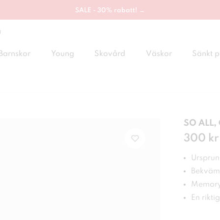
SALE - 30% rabatt! →
g
Barnskor
Young
Skovård
Väskor
Sänkt p
SO ALL,
Pris
300 kr
:
300
Ursprung
Bekväm
Memory 
En rikti