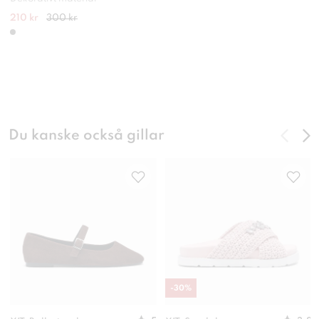
210 kr
300 kr
Du kanske också gillar
-
30
%