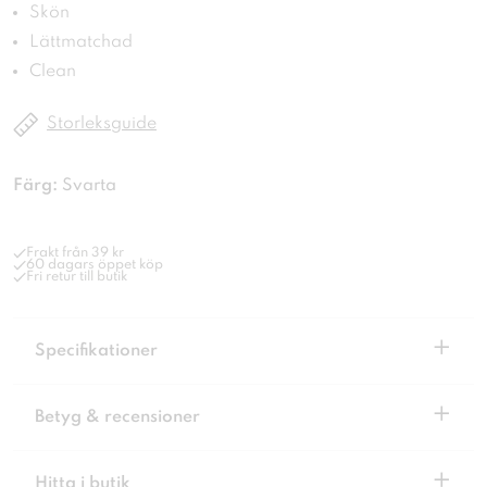
Skön
Lättmatchad
Clean
Storleksguide
Färg:
Svarta
Frakt från 39 kr
60 dagars öppet köp
Fri retur till butik
+
Specifikationer
+
Betyg & recensioner
+
Hitta i butik