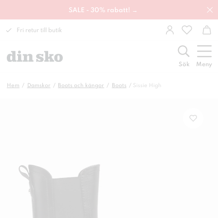
SALE - 30% rabatt! →
Fri retur till butik
Sök
Meny
Hem
Damskor
Boots och kängor
Boots
Sissie High