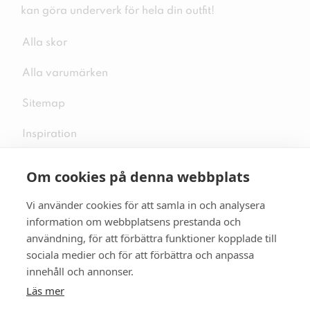
kan göra underverk för hela din outfit!
Alla skor
Alla varumärken
Sitemap
Inspiration
Om cookies på denna webbplats
Vi använder cookies för att samla in och analysera
Följ oss på sociala medier
information om webbplatsens prestanda och
användning, för att förbättra funktioner kopplade till
sociala medier och för att förbättra och anpassa
innehåll och annonser.
Se mer skor:
skopunkten.se
Läs mer