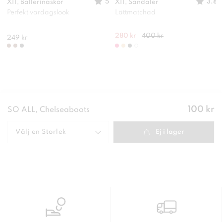
5
3.8
XIT, Ballerinaskor
XIT, Sandaler
Perfekt vardagslook
Lättmatchad
280 kr
400 kr
249 kr
Pris
:
100 kr
SO ALL, Chelseaboots
100 kr
Välj en
Storlek
Ej i lager