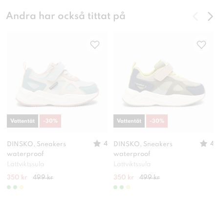
Andra har också tittat på
Vattentät
-
30
%
Vattentät
-
30
%
4
4
DINSKO, Sneakers
DINSKO, Sneakers
waterproof
waterproof
Lättviktssula
Lättviktssula
350 kr
499 kr
350 kr
499 kr