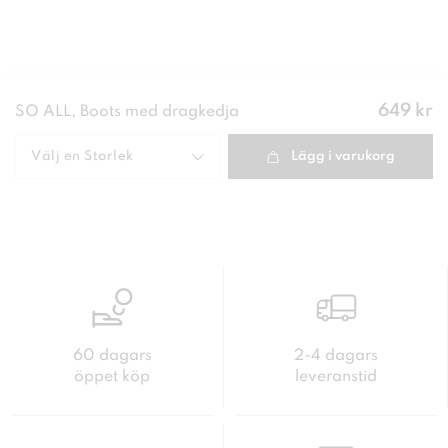
Pris
:
649 kr
SO ALL, Boots med dragkedja
649 kr
Välj en
Storlek
Lägg i varukorg
60 dagars
2-4 dagars
öppet köp
leveranstid