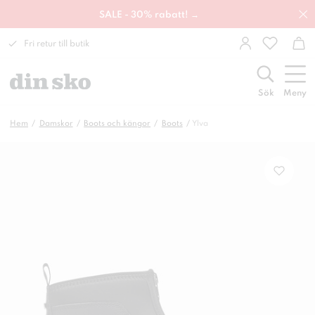
SALE - 30% rabatt! →
Fri retur till butik
Sök
Meny
Hem
Damskor
Boots och kängor
Boots
Ylva