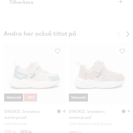
+
Tillverkare
Andra har också tittat på
Vattentät
-
30
%
Vattentät
4
4
DINSKO, Sneakers
DINSKO, Sneakers
waterproof
waterproof
Lättviktssula
Lättviktsula med grepp
350 kr
499 kr