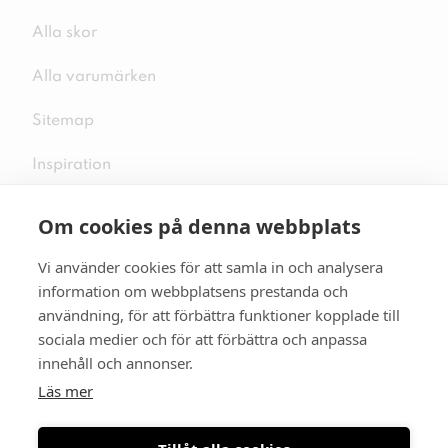
Alla skor
Alla varumärken
Sitemap
Inspiration
Om cookies på denna webbplats
Vi använder cookies för att samla in och analysera
Följ oss på sociala medier
information om webbplatsens prestanda och
användning, för att förbättra funktioner kopplade till
sociala medier och för att förbättra och anpassa
innehåll och annonser.
Se mer skor:
skopunkten.se
Läs mer