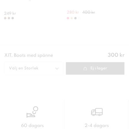
280 kr
400 kr
249 kr
Pris
:
300 kr
XIT, Boots med spänne
300 kr
Välj en
Storlek
Ej i lager
60 dagars
2-4 dagars