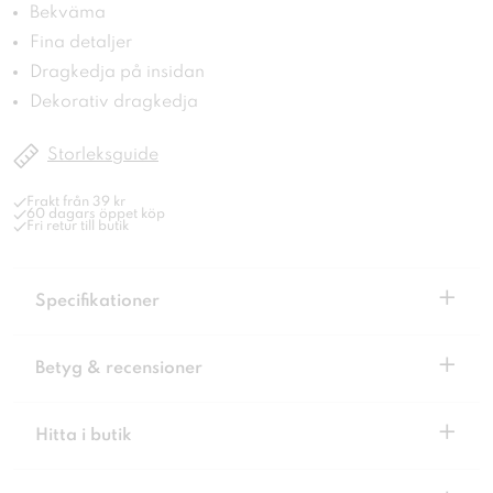
Bekväma
Fina detaljer
Dragkedja på insidan
Dekorativ dragkedja
Storleksguide
Frakt från 39 kr
60 dagars öppet köp
Fri retur till butik
+
Specifikationer
+
Betyg & recensioner
+
Hitta i butik