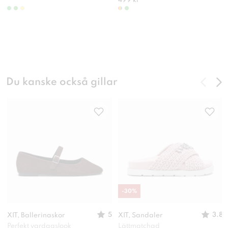
499 kr
Du kanske också gillar
-
30
%
5
3.8
XIT, Ballerinaskor
XIT, Sandaler
Perfekt vardagslook
Lättmatchad