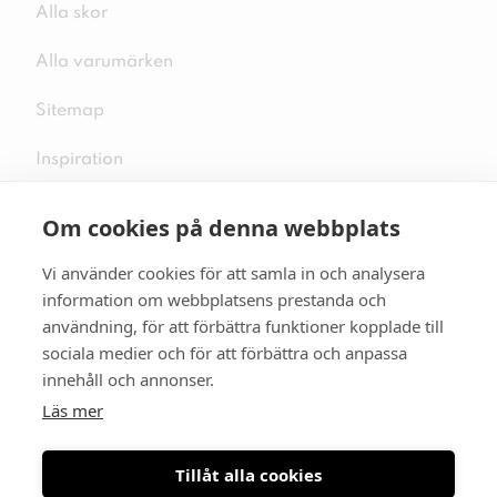
Alla skor
Alla varumärken
Sitemap
Inspiration
Om cookies på denna webbplats
Vi använder cookies för att samla in och analysera
Följ oss på sociala medier
information om webbplatsens prestanda och
användning, för att förbättra funktioner kopplade till
sociala medier och för att förbättra och anpassa
innehåll och annonser.
Se mer skor:
skopunkten.se
Läs mer
Tillåt alla cookies