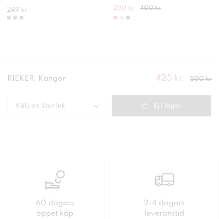
280 kr
400 kr
249 kr
425 kr
Nuvarande
RIEKER, Kängor
500 kr
pris
:
425
kr
Tidigare
pris
:
500 kr
Välj en
Storlek
Ej i lager
60 dagars
2-4 dagars
öppet köp
leveranstid