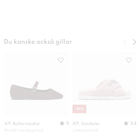
Du kanske också gillar
-
30
%
5
3.8
XIT, Ballerinaskor
XIT, Sandaler
Perfekt vardagslook
Lättmatchad