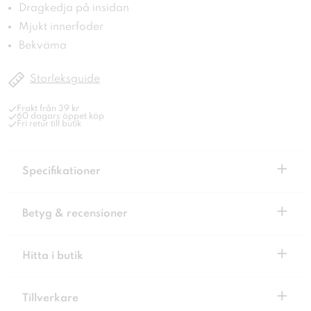
Dragkedja på insidan
Mjukt innerfoder
Bekväma
Storleksguide
Frakt från 39 kr
60 dagars öppet köp
Fri retur till butik
+
Specifikationer
+
Betyg & recensioner
+
Hitta i butik
+
Tillverkare