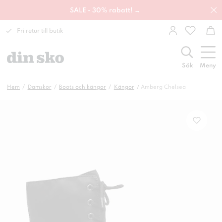
SALE - 30% rabatt! →
Fri retur till butik
Sök
Meny
Hem
Damskor
Boots och kängor
Kängor
Amberg Chelsea