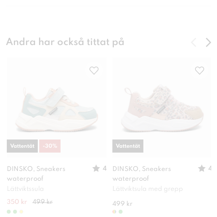
Andra har också tittat på
Vattentät
-
30
%
Vattentät
4
4
DINSKO, Sneakers
DINSKO, Sneakers
waterproof
waterproof
Lättviktssula
Lättviktsula med grepp
350 kr
499 kr
499 kr