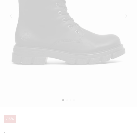
-
15
%