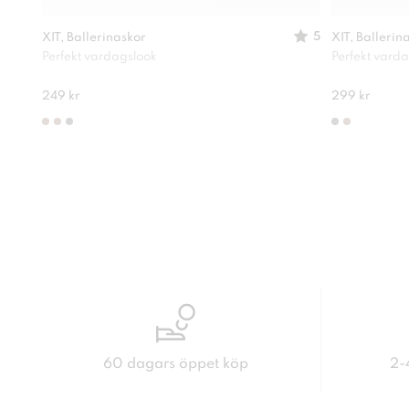
5
XIT, Ballerinaskor
XIT, Ballerin
Perfekt vardagslook
Perfekt vard
249 kr
299 kr
60 dagars öppet köp
2-