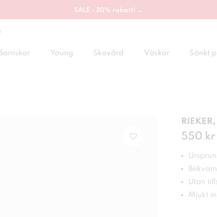
SALE - 30% rabatt! →
g
Barnskor
Young
Skovård
Väskor
Sänkt p
RIEKER,
Pris
550 kr
:
550
Ursprung
Bekväm
Utan til
Mjukt i