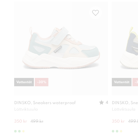
Vattentät
-
30
%
Vattentät
-
4
DINSKO, Sneakers waterproof
DINSKO, Sne
Lättviktssula
Lättviktssula
350 kr
499 kr
350 kr
499 