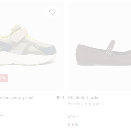
30
%
4
akers waterproof
XIT, Ballerinaskor
Perfekt vardagslook
kr
249 kr