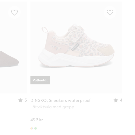
Vattentät
5
4
DINSKO, Sneakers waterproof
XIT,
Lättviktsula med grepp
Perf
499 kr
299 