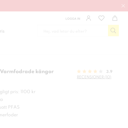
LOGGA IN
ris
 Varmfodrade kängor
3.9
RECENSIONER (10)
 kr
ligt pris: 1100 kr
a
lsatt PFAS
nnerfoder