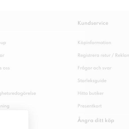
Kundservice
oup
Köpinformation
ar
Registrera retur / Rekla
s oss
Frågor och svar
Storleksguide
ighetsredogörelse
Hitta butiker
sning
Presentkort
spolicy
Ångra ditt köp