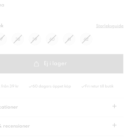
na
ek
Storleksguide
37
38
39
40
41
42
Ej i lager
 från 39 kr
60 dagars öppet köp
Fri retur till butik
+
kationer
+
& recensioner