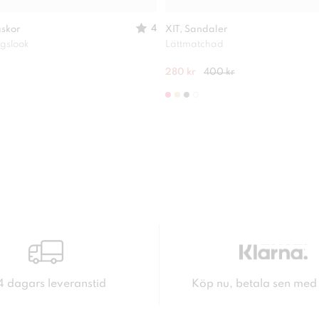
4
askor
XIT, Sandaler
agslook
Lättmatchad
280 kr
400 kr
4 dagars leveranstid
Köp nu, betala sen med