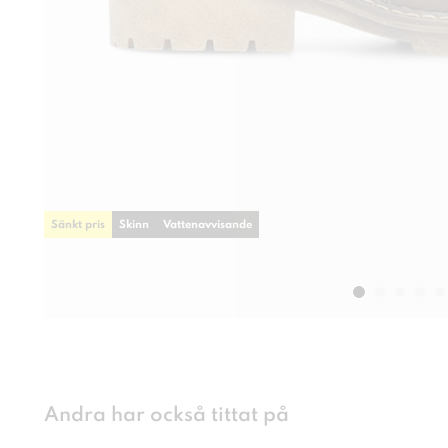
Sänkt pris
Skinn
Vattenavvisande
Andra har också tittat på