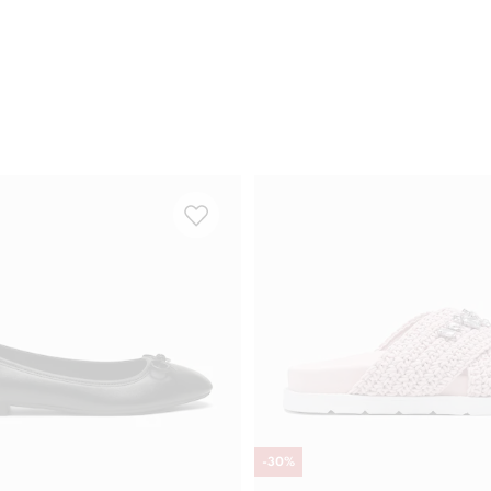
-
30
%