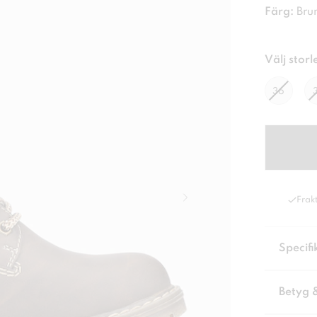
Färg:
Bru
Välj storl
36
Frakt
Specifi
Betyg 