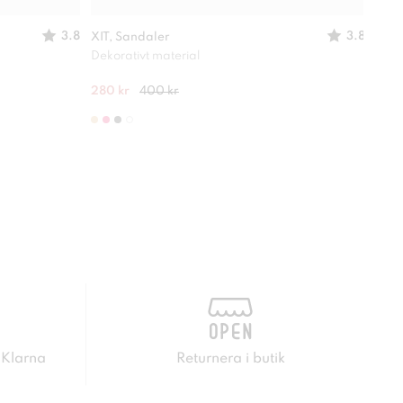
3.8
3.8
XIT, Sandaler
XIT,
Dekorativt material
Perf
280 kr
400 kr
249 
 Klarna
Returnera i butik