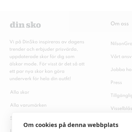
Om oss
Vi på DinSko inspireras av dagens
NilsonGr
trender och erbjuder prisvärda,
uppdaterade skor för dig som
Vårt ansv
älskar mode. För visst är det så att
Jobba ho
ett par nya skor kan göra
underverk för hela din outfit!
Press
Alla skor
Tillgängl
Alla varumärken
Visselblå
Sitemap
Integritet
Om cookies på denna webbplats
Inspiration