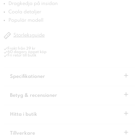
Dragkedja på insidan
Coola detaljer
Populär modell
Storleksguide
Frakt från 39 kr
60 dagars öppet köp
Fri retur till butik
+
Specifikationer
+
Betyg & recensioner
+
Hitta i butik
+
Tillverkare