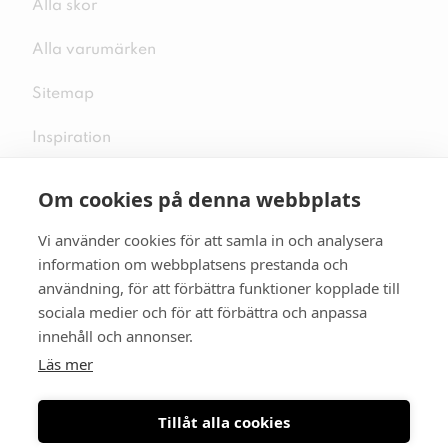
Alla skor
Alla varumärken
Sitemap
Inspiration
Om cookies på denna webbplats
Vi använder cookies för att samla in och analysera
Följ oss på sociala medier
information om webbplatsens prestanda och
användning, för att förbättra funktioner kopplade till
sociala medier och för att förbättra och anpassa
innehåll och annonser.
Se mer skor:
skopunkten.se
Läs mer
Tillåt alla cookies