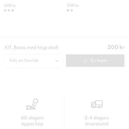
249 kr
299 kr
Pris
:
200 kr
XIT, Boots med högt skaft
200 kr
Välj en
Storlek
Ej i lager
60 dagars
2-4 dagars
öppet köp
leveranstid