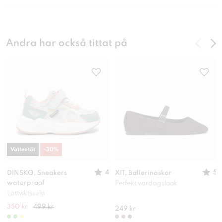
Andra har också tittat på
Vattentät
-
30
%
4
5
DINSKO, Sneakers
XIT, Ballerinaskor
waterproof
Perfekt vardagslook
Lättviktssula
350 kr
499 kr
249 kr