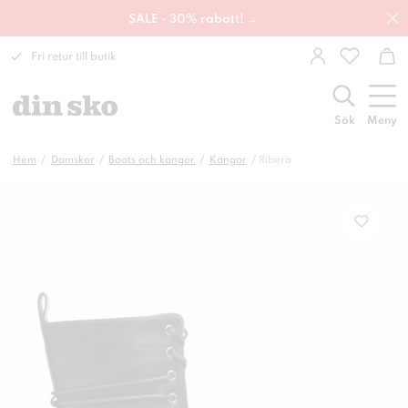
SALE - 30% rabatt! →
Fri retur till butik
Sök
Meny
Hem
Damskor
Boots och kängor
Kängor
Ribera