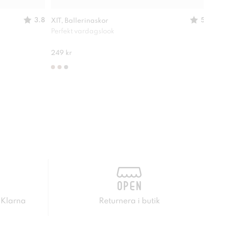
3.8
5
XIT, Ballerinaskor
XIT,
Perfekt vardagslook
Passa
210 
249 kr
 Klarna
Returnera i butik