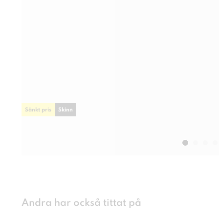
Sänkt pris
Skinn
Andra har också tittat på