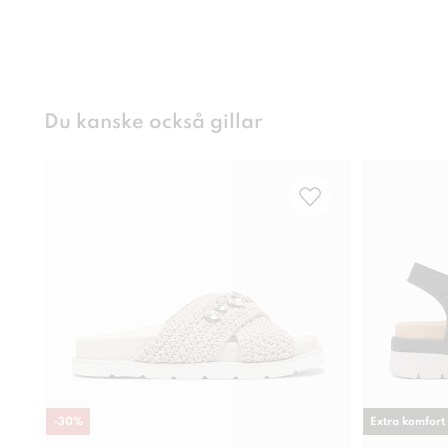
Du kanske också gillar
-
30
%
Extra komfort