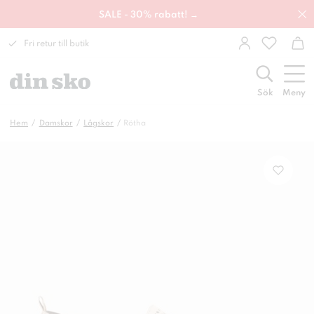
SALE - 30% rabatt! →
Fri retur till butik
Sök
Meny
Hem
Damskor
Lågskor
Rötha