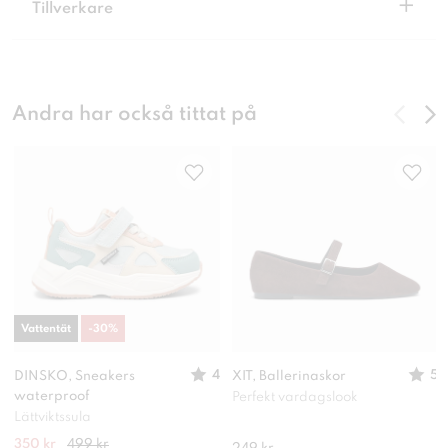
+
Tillverkare
Andra har också tittat på
Vattentät
-
30
%
4
5
DINSKO, Sneakers
XIT, Ballerinaskor
waterproof
Perfekt vardagslook
Lättviktssula
350 kr
499 kr