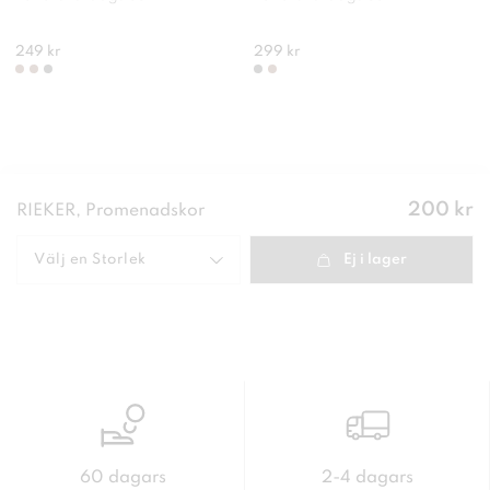
249 kr
299 kr
Pris
:
200 kr
RIEKER, Promenadskor
200 kr
Välj en
Storlek
Ej i lager
60 dagars
2-4 dagars