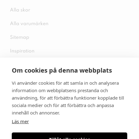
Alla skor
Alla varumärken
Sitemap
Inspiration
Om cookies på denna webbplats
Vi använder cookies för att samla in och analysera
Följ oss på sociala medier
information om webbplatsens prestanda och
användning, för att förbättra funktioner kopplade till
sociala medier och för att förbättra och anpassa
innehåll och annonser.
Se mer skor:
skopunkten.se
Läs mer