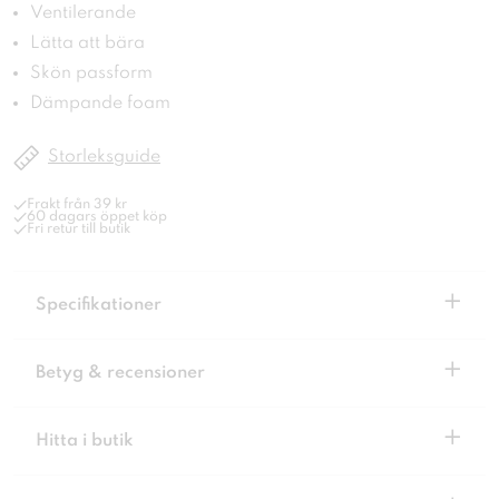
Ventilerande
Lätta att bära
Skön passform
Dämpande foam
Storleksguide
Frakt från 39 kr
60 dagars öppet köp
Fri retur till butik
+
Specifikationer
+
Betyg & recensioner
+
Hitta i butik