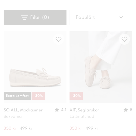
Filter
(
0
)
Populärt
Extra komfort
-
30
%
-
30
%
4.1
5
SO ALL, Mockasiner
XIT, Seglarskor
Bekväma
Lättmatchad
350 kr
499 kr
350 kr
499 kr