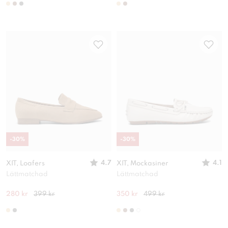
-
30
%
-
30
%
4.7
4.1
XIT, Loafers
XIT, Mockasiner
Lättmatchad
Lättmatchad
280 kr
399 kr
350 kr
499 kr