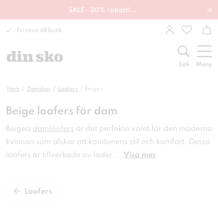
SALE - 30% rabatt! →
Fri retur till butik
Sök
Meny
Hem
Damskor
Loafers
Beigea
Beige loafers för dam
Beigea
damloafers
är det perfekta valet för
den moderna
kvinnan som älskar att kombinera stil och
komfort. Dessa
loafers är tillverkade av läder
...
Visa mer
Loafers