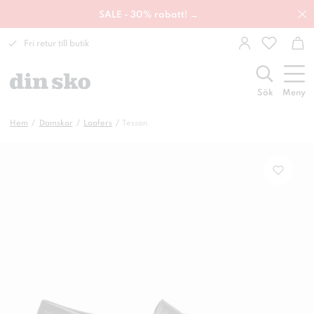
SALE - 30% rabatt! →
Fri retur till butik
Sök
Meny
Hem
Damskor
Loafers
Tessan