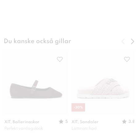
Du kanske också gillar
-
30
%
5
3.8
XIT, Ballerinaskor
XIT, Sandaler
Perfekt vardagslook
Lättmatchad