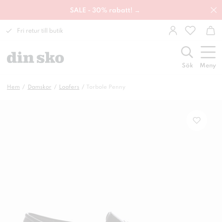
SALE - 30% rabatt! →
Fri retur till butik
Sök
Meny
Hem
Damskor
Loafers
Torbole Penny