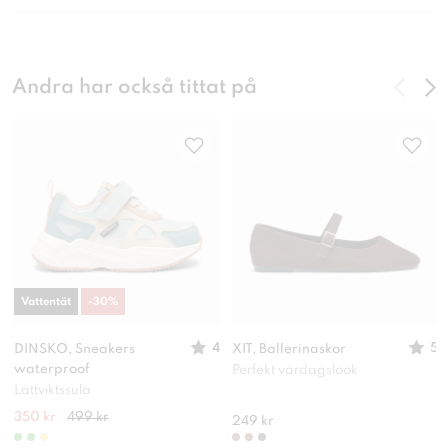
Andra har också tittat på
Vattentät
-
30
%
4
5
DINSKO, Sneakers
XIT, Ballerinaskor
waterproof
Perfekt vardagslook
Lättviktssula
350 kr
499 kr
249 kr