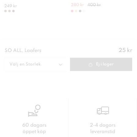
280 kr
400 kr
249 kr
Pris
:
25 kr
SO ALL, Loafers
25 kr
Välj en
Storlek
Ej i lager
60 dagars
2-4 dagars
öppet köp
leveranstid