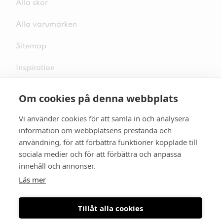
Alla skor
Alla varumärken
Sitemap
Inspiration
Om cookies på denna webbplats
Vi använder cookies för att samla in och analysera
Följ oss på sociala medier
information om webbplatsens prestanda och
användning, för att förbättra funktioner kopplade till
sociala medier och för att förbättra och anpassa
innehåll och annonser.
Se mer skor:
skopunkten.se
Läs mer
Tillåt alla cookies