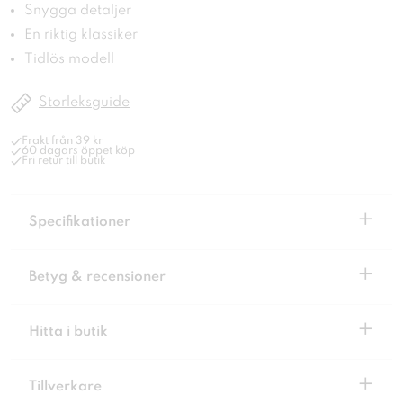
Snygga detaljer
En riktig klassiker
Tidlös modell
Storleksguide
Frakt från 39 kr
60 dagars öppet köp
Fri retur till butik
+
Specifikationer
+
Betyg & recensioner
+
Hitta i butik
+
Tillverkare