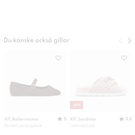
Du kanske också gillar
-
30
%
5
3.8
XIT, Ballerinaskor
XIT, Sandaler
Perfekt vardagslook
Lättmatchad