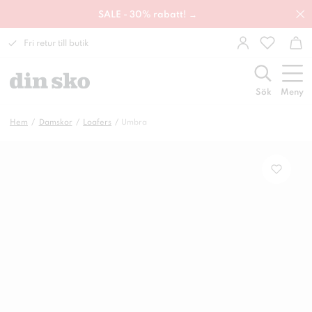
SALE - 30% rabatt! →
Fri retur till butik
Sök
Meny
Hem
Damskor
Loafers
Umbra