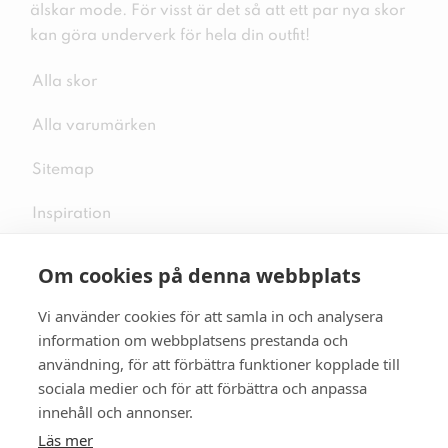
älskar mode. För visst är det så att ett par nya skor
kan göra underverk för hela din outfit!
Alla skor
Alla varumärken
Sitemap
Inspiration
Om cookies på denna webbplats
Vi använder cookies för att samla in och analysera
Följ oss på sociala medier
information om webbplatsens prestanda och
användning, för att förbättra funktioner kopplade till
sociala medier och för att förbättra och anpassa
innehåll och annonser.
Se mer skor:
skopunkten.se
Läs mer