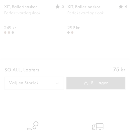
5
4
XIT, Ballerinaskor
XIT, Ballerinaskor
Perfekt vardagslook
Perfekt vardagslook
249 kr
299 kr
Pris
:
75 kr
SO ALL, Loafers
75 kr
Välj en
Storlek
Ej i lager