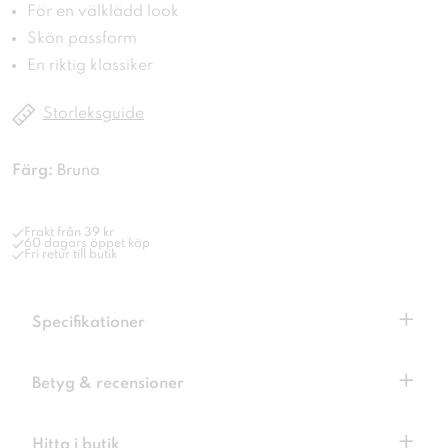
För en välklädd look
Skön passform
En riktig klassiker
Storleksguide
Färg:
Bruna
Frakt från 39 kr
60 dagars öppet köp
Fri retur till butik
+
Specifikationer
+
Betyg & recensioner
+
Hitta i butik