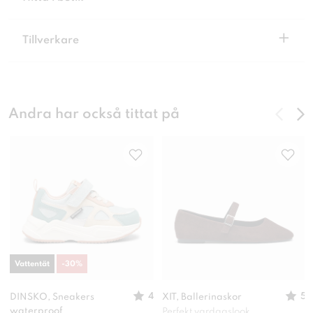
+
Tillverkare
Andra har också tittat på
Vattentät
-
30
%
4
5
DINSKO, Sneakers
XIT, Ballerinaskor
waterproof
Perfekt vardagslook