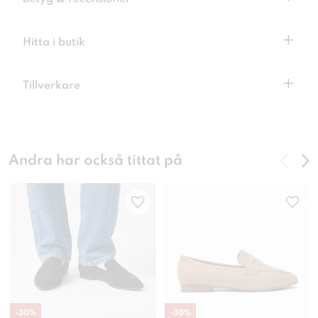
+
Hitta i butik
+
Tillverkare
Andra har också tittat på
-
30
%
-
30
%