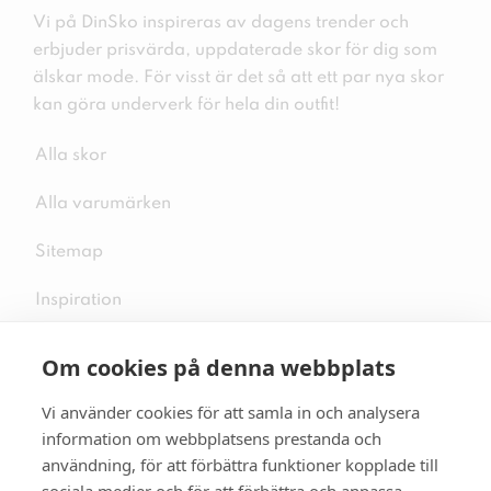
Vi på DinSko inspireras av dagens trender och
erbjuder prisvärda, uppdaterade skor för dig som
älskar mode. För visst är det så att ett par nya skor
kan göra underverk för hela din outfit!
Alla skor
Alla varumärken
Sitemap
Inspiration
Om cookies på denna webbplats
Vi använder cookies för att samla in och analysera
Följ oss på sociala medier
information om webbplatsens prestanda och
användning, för att förbättra funktioner kopplade till