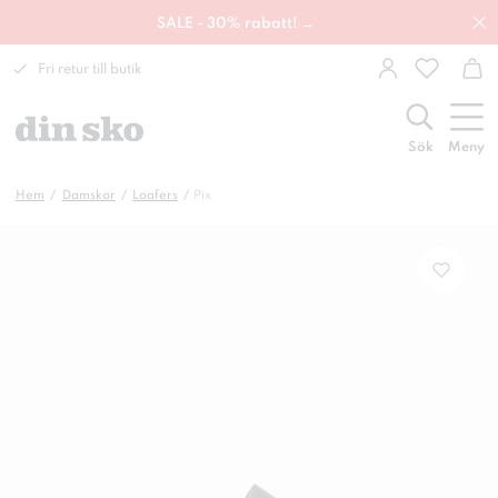
SALE - 30% rabatt! →
Fri retur till butik
Sök
Meny
Hem
Damskor
Loafers
Pix