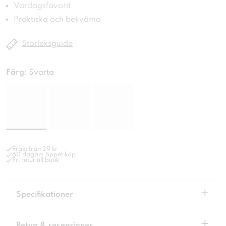
Vardagsfavorit
Praktiska och bekväma
Storleksguide
Färg:
Svarta
Frakt från 39 kr
60 dagars öppet köp
Fri retur till butik
+
Specifikationer
+
Betyg & recensioner