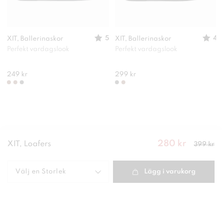
5
4
XIT, Ballerinaskor
XIT, Ballerinaskor
Perfekt vardagslook
Perfekt vardagslook
249 kr
299 kr
280 kr
Nuvarande
XIT, Loafers
399 kr
pris
:
280
kr
Tidigare
pris
:
399 kr
Välj en
Storlek
Lägg i varukorg