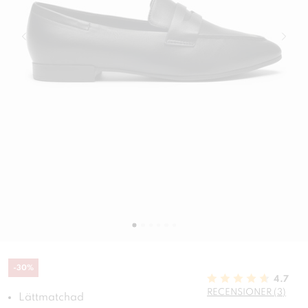
-
30
%
4.7
RECENSIONER (3)
Lättmatchad