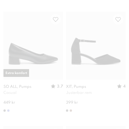
Extra komfort
3.7
4
SO ALL, Pumps
XIT, Pumps
Casual
Justerbar rem
449 kr
399 kr