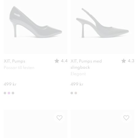
4.4
4.3
XIT, Pumps
XIT, Pumps med
slingback
Passar till festen
Elegant
499 kr
499 kr