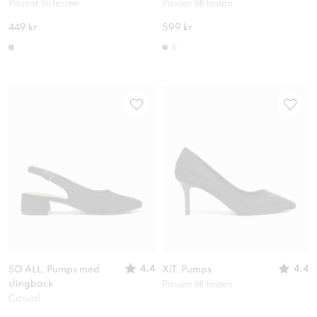
Passar till festen
Passar till festen
449 kr
599 kr
4.4
4.4
SO ALL, Pumps med
XIT, Pumps
slingback
Passar till festen
Casual