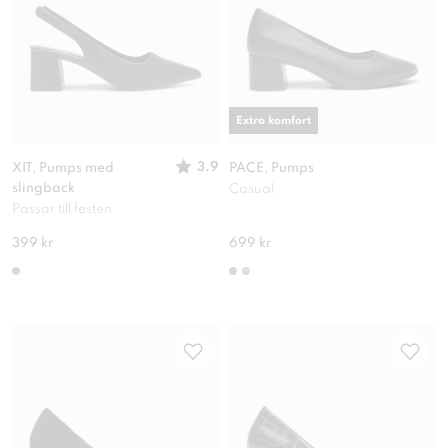
Extra komfort
3.9
XIT, Pumps med
PACE, Pumps
slingback
Casual
Passar till festen
399 kr
699 kr