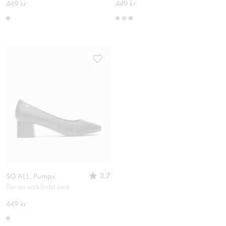
449 kr
449 kr
3.7
SO ALL, Pumps
För en välklädd look
449 kr