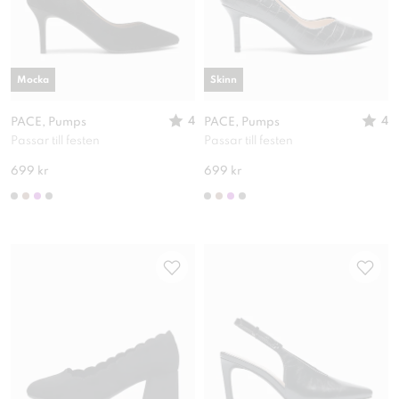
Mocka
Skinn
4
4
PACE, Pumps
PACE, Pumps
Passar till festen
Passar till festen
699 kr
699 kr