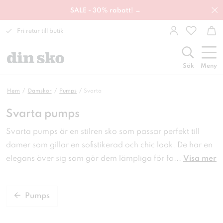
SALE - 30% rabatt! →
Fri retur till butik
Sök
Meny
Hem
Damskor
Pumps
Svarta
Svarta pumps
Svarta pumps är en stilren sko som passar perfekt till
damer som gillar en sofistikerad och chic look. De har en
elegans över sig som gör dem lämpliga för fo
...
Visa mer
Pumps