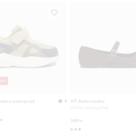
30
%
4
akers waterproof
XIT, Ballerinaskor
Perfekt vardagslook
kr
249 kr