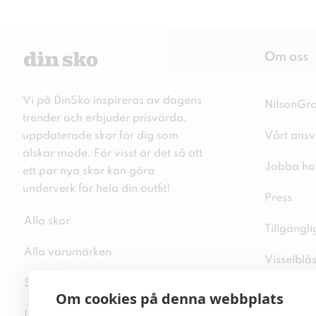
Om oss
Vi på DinSko inspireras av dagens
NilsonGr
trender och erbjuder prisvärda,
uppdaterade skor för dig som
Vårt ansv
älskar mode. För visst är det så att
Jobba ho
ett par nya skor kan göra
underverk för hela din outfit!
Press
Alla skor
Tillgängl
Alla varumärken
Visselblå
Sitemap
Integritet
Om cookies på denna webbplats
Inspiration