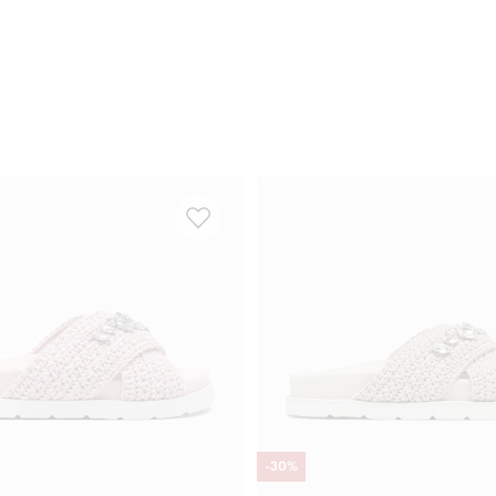
-
30
%