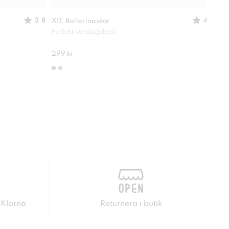
3.8
4
XIT, Ballerinaskor
XIT,
Perfekt vardagslook
Deko
299 kr
549 
 Klarna
Returnera i butik