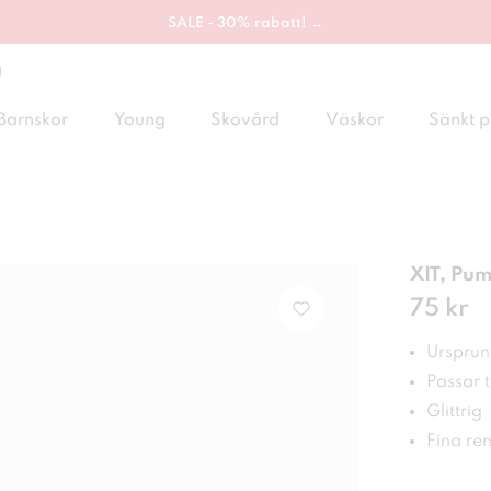
SALE - 30% rabatt! →
g
Barnskor
Young
Skovård
Väskor
Sänkt p
XIT, Pu
Pris
75 kr
:
75 
Ursprung
Passar ti
Glittrig
Fina r