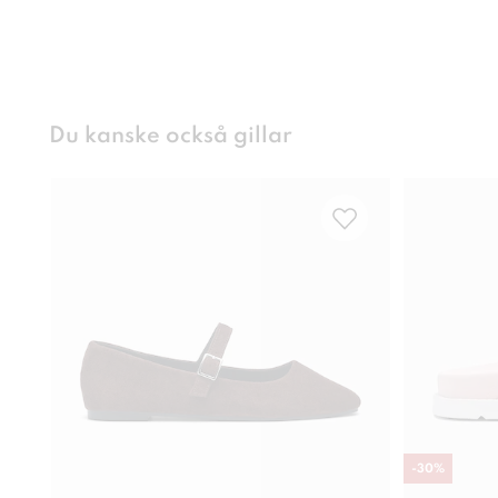
Du kanske också gillar
-
30
%