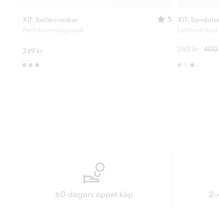
5
XIT, Ballerinaskor
XIT, Sandale
Perfekt vardagslook
Lättmatchad
280 kr
400 
249 kr
60 dagars öppet köp
2-