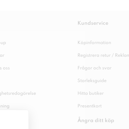
Kundservice
oup
Köpinformation
ar
Registrera retur / Rekla
s oss
Frågor och svar
Storleksguide
ighetsredogörelse
Hitta butiker
sning
Presentkort
spolicy
Ångra ditt köp