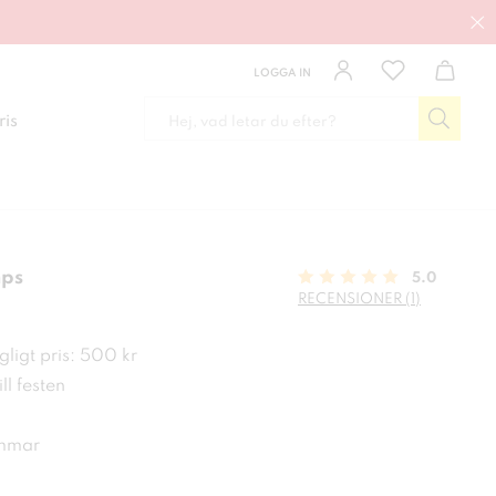
LOGGA IN
ris
mps
5.0
RECENSIONER (1)
kr
ligt pris: 500 kr
ll festen
emmar