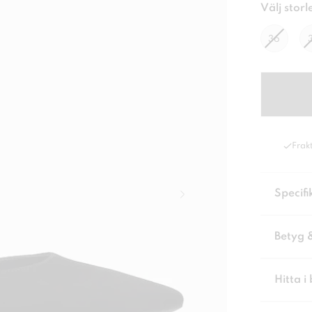
Välj storl
36
Frakt
Specifi
Betyg 
Hitta i 