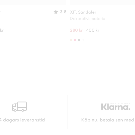
3.8
r
XIT, Sandaler
Dekorativt material
kr
280 kr
400 kr
4 dagars leveranstid
Köp nu, betala sen med