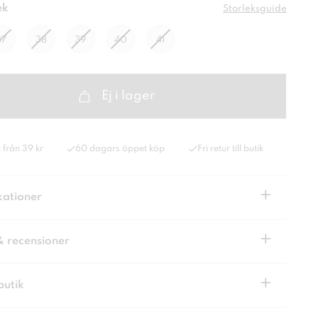
ek
Storleksguide
37
38
39
40
41
Ej i lager
 från 39 kr
60 dagars öppet köp
Fri retur till butik
+
kationer
+
& recensioner
+
butik