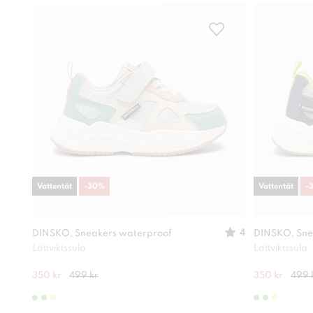
Vattentät
-
30
%
Vattentät
-
4
DINSKO, Sneakers waterproof
DINSKO, Sne
Lättviktssula
Lättviktssula
350 kr
499 kr
350 kr
499 