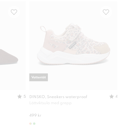
Vattentät
-
30
5
4
DINSKO, Sneakers waterproof
XIT,
Lättviktsula med grepp
Lätt
280 
499 kr