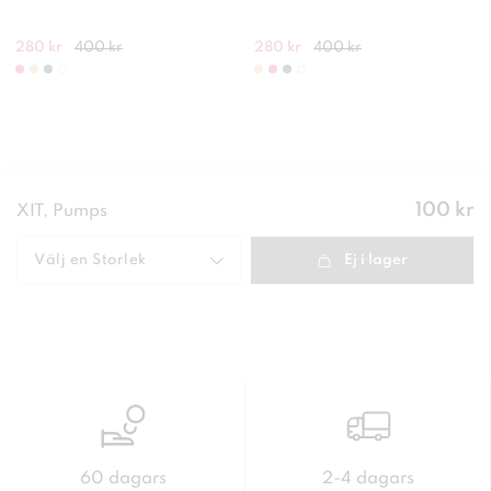
280 kr
400 kr
280 kr
400 kr
Pris
:
100 kr
XIT, Pumps
100 kr
Välj en
Storlek
Ej i lager
60 dagars
2-4 dagars