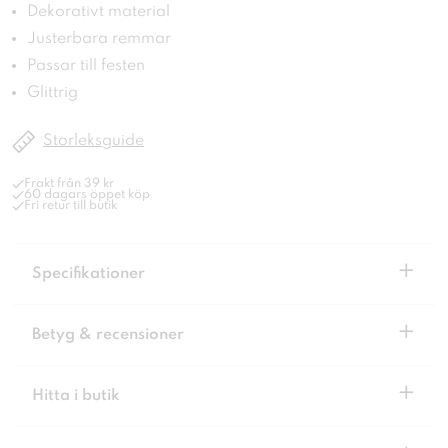
Dekorativt material
Justerbara remmar
Passar till festen
Glittrig
Storleksguide
Frakt från 39 kr
60 dagars öppet köp
Fri retur till butik
+
Specifikationer
+
Betyg & recensioner
+
Hitta i butik