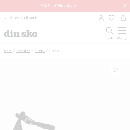
SALE - 30% rabatt! →
Fri retur till butik
Sök
Meny
Hem
Damskor
Pumps
Pistoia