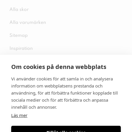
Alla skor
Alla varumärken
Sitemap
Inspiration
Om cookies på denna webbplats
Vi använder cookies för att samla in och analysera
Följ oss på sociala medier
information om webbplatsens prestanda och
användning, för att förbättra funktioner kopplade till
sociala medier och för att förbättra och anpassa
innehåll och annonser.
Se mer skor:
skopunkten.se
Läs mer