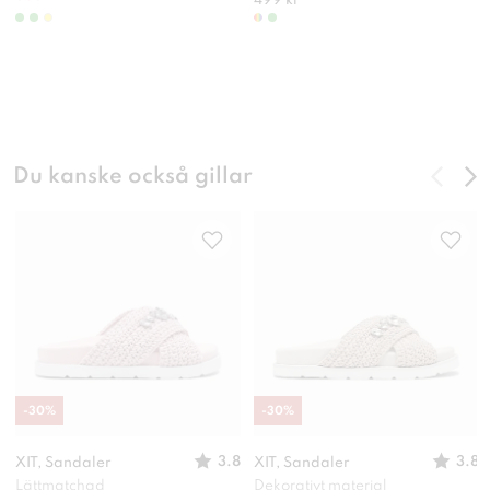
499 kr
Du kanske också gillar
-
30
%
-
30
%
3.8
3.8
XIT, Sandaler
XIT, Sandaler
Lättmatchad
Dekorativt material