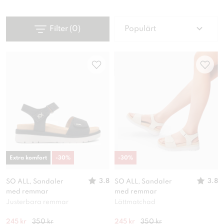
Filter
(
0
)
Populärt
Extra komfort
-
30
%
-
30
%
3.8
3.8
SO ALL, Sandaler
SO ALL, Sandaler
med remmar
med remmar
Justerbara remmar
Lättmatchad
245 kr
350 kr
245 kr
350 kr