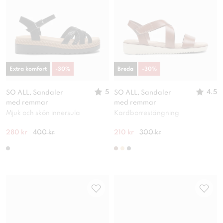
Extra komfort
-
30
%
Breda
-
30
%
5
4.5
SO ALL, Sandaler
SO ALL, Sandaler
med remmar
med remmar
Mjuk och skön innersula
Kardborrestängning
280 kr
400 kr
210 kr
300 kr