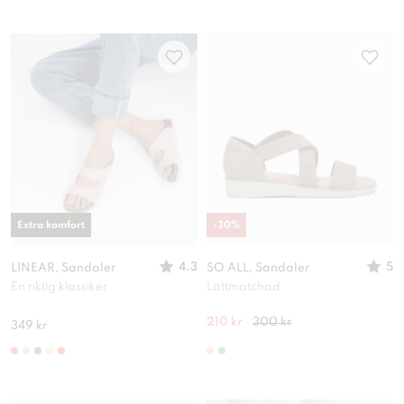
Extra komfort
-
30
%
4.3
5
LINEAR, Sandaler
SO ALL, Sandaler
En riktig klassiker
Lättmatchad
210 kr
300 kr
349 kr