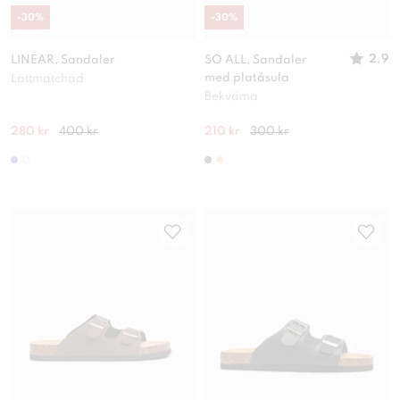
-
30
%
-
30
%
2.9
LINEAR, Sandaler
SO ALL, Sandaler
med platåsula
Lättmatchad
Bekväma
280 kr
400 kr
210 kr
300 kr