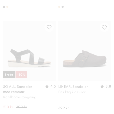
Breda
-
30
%
4.5
3.8
SO ALL, Sandaler
LINEAR, Sandaler
med remmar
En riktig klassiker
Kardborrestängning
210 kr
300 kr
399 kr