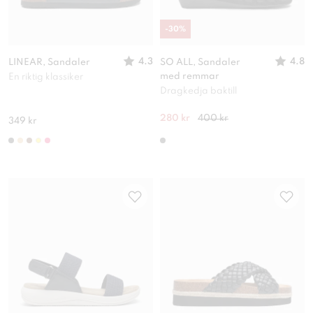
-
30
%
4.3
4.8
LINEAR, Sandaler
SO ALL, Sandaler
med remmar
En riktig klassiker
Dragkedja baktill
280 kr
400 kr
349 kr