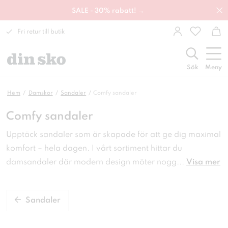
SALE - 30% rabatt! →
Fri retur till butik
Sök
Meny
Hem
Damskor
Sandaler
Comfy sandaler
Comfy sandaler
Upptäck sandaler som är skapade för att ge dig maximal
komfort – hela dagen. I vårt sortiment hittar du
damsandaler där modern design möter nogg
...
Visa mer
Sandaler