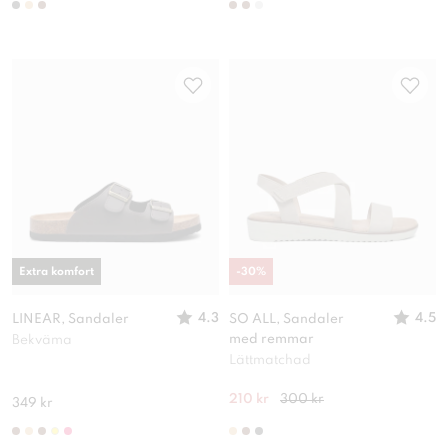
Extra komfort
-
30
%
4.3
4.5
LINEAR, Sandaler
SO ALL, Sandaler
med remmar
Bekväma
Lättmatchad
210 kr
300 kr
349 kr