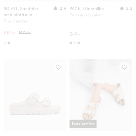
2.9
3.3
SO ALL, Sandaler
PACE, Skinntofflor
med platåsula
En riktig klassiker
Fina detaljer
105 kr
150 kr
549 kr
Extra komfort