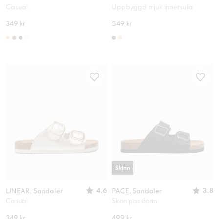
Casual
Uppbyggd mjuk innersula
349 kr
549 kr
Skinn
4.6
3.8
LINEAR, Sandaler
PACE, Sandaler
Casual
Skön passform
349 kr
499 kr