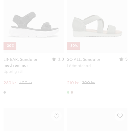
-
30
%
-
30
%
3.3
5
LINEAR, Sandaler
SO ALL, Sandaler
med remmar
Lättmatchad
Sportig stil
280 kr
400 kr
210 kr
300 kr