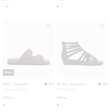
Skinn
4.7
4.5
PACE, Sandaler
SO ALL, Sandaler
Skön passform
Lättmatchad
499 kr
449 kr