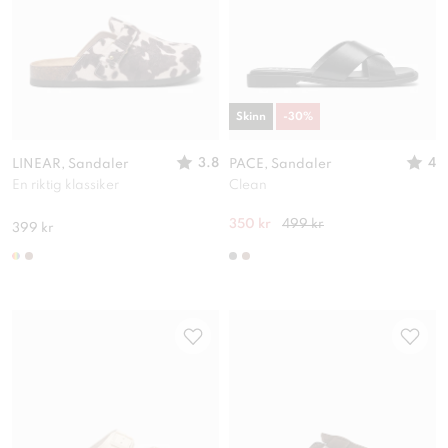
Skinn
-
30
%
3.8
4
LINEAR, Sandaler
PACE, Sandaler
En riktig klassiker
Clean
350 kr
499 kr
399 kr