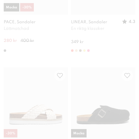
Mocka
-
30
%
4.3
PACE, Sandaler
LINEAR, Sandaler
Lättmatchad
En riktig klassiker
280 kr
400 kr
349 kr
-
30
%
Mocka