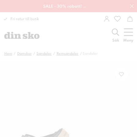
SALE - 30% rabatt! →
Fri retur till butik
Sök
Meny
Hem
Damskor
Sandaler
Remsandaler
Sandaler