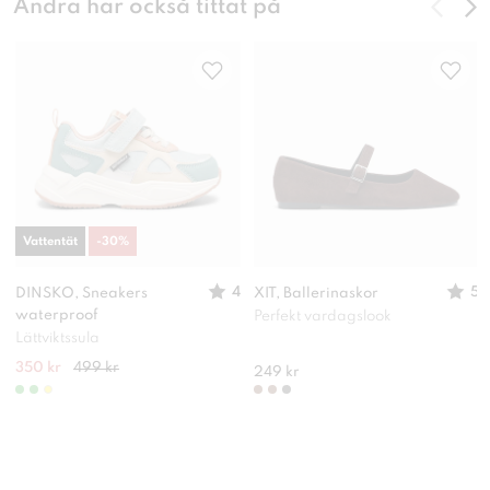
Andra har också tittat på
Vattentät
-
30
%
4
5
DINSKO, Sneakers
XIT, Ballerinaskor
waterproof
Perfekt vardagslook
Lättviktssula
350 kr
499 kr
249 kr