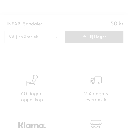
Pris
:
50 kr
LINEAR, Sandaler
50 kr
Välj en
Storlek
Ej i lager
60 dagars
2-4 dagars
öppet köp
leveranstid